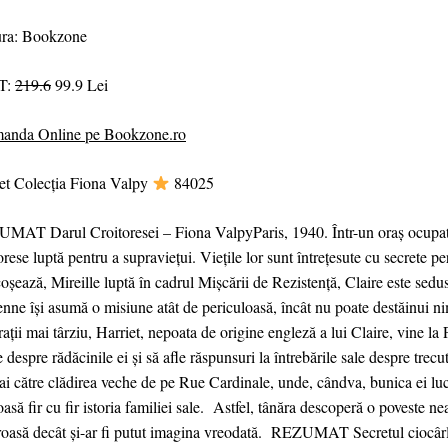
ura: Bookzone
T:
219.6
99.9 Lei
anda Online pe Bookzone.ro
et Colecția Fiona Valpy
84025
MAT Darul Croitoresei – Fiona ValpyParis, 1940. Într-un oraș ocupat de
orese luptă pentru a supraviețui. Viețile lor sunt întrețesute cu secrete p
coșează, Mireille luptă în cadrul Mișcării de Rezistență, Claire este sedu
nne își asumă o misiune atât de periculoasă, încât nu poate destăinui 
ații mai târziu, Harriet, nepoata de origine engleză a lui Claire, vine la P
 despre rădăcinile ei și să afle răspunsuri la întrebările sale despre trecut
i către clădirea veche de pe Rue Cardinale, unde, cândva, bunica ei lucr
asă fir cu fir istoria familiei sale. Astfel, tânăra descoperă o poveste n
roasă decât și-ar fi putut imagina vreodată. REZUMAT Secretul ciocârl