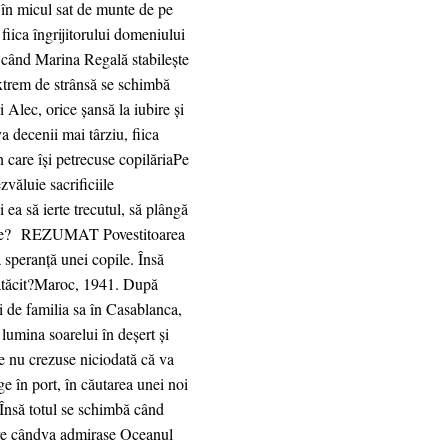
 în micul sat de munte de pe
fiica îngrijitorului domeniului
, când Marina Regală stabilește
extrem de strânsă se schimbă
i Alec, orice șansă la iubire și
a decenii mai târziu, fiica
n care își petrecuse copilăriaPe
zvăluie sacrificiile
 ea să ierte trecutul, să plângă
în lume? REZUMAT Povestitoarea
 speranță unei copile. Însă
t rătăcit?Maroc, 1941. După
ri de familia sa în Casablanca,
lumina soarelui în deşert și
re nu crezuse niciodată că va
nge în port, în căutarea unei noi
. Însă totul se schimbă când
care cândva admirase Oceanul