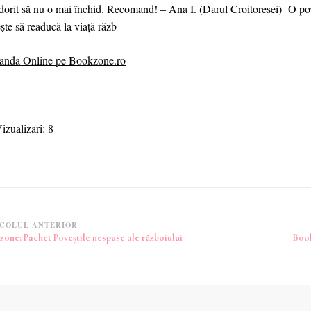
 dorit să nu o mai închid. Recomand! – Ana I. (Darul Croitoresei) O pov
ște să readucă la viață răzb
nda Online pe Bookzone.ro
izualizari:
8
vigare
COLUL ANTERIOR
one: Pachet Poveștile nespuse ale războiului
Book
icole