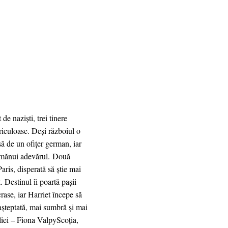
 naziști, trei tinere
ericuloase. Deși războiul o
să de un ofițer german, iar
nimănui adevărul. Două
aris, disperată să ştie mai
. Destinul îi poartă pașii
ase, iar Harriet începe să
eașteptată, mai sumbră și mai
iei – Fiona ValpyScoția,