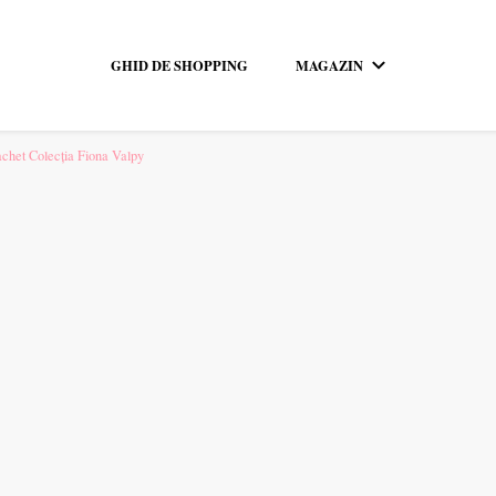
GHID DE SHOPPING
MAGAZIN
pentru tine.
chet Colecția Fiona Valpy