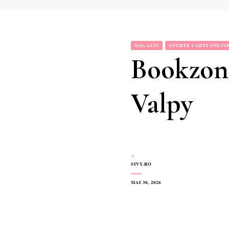
MAGAZIN
OFERTE CARTI ONLIN
Bookzone
Valpy
de
SIVY.RO
MAI 30, 2026