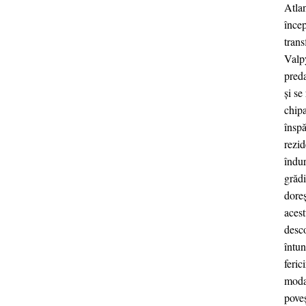
Atlan
încep
tran
Valpy
preda
și se
chipa
înspă
rezid
îndur
grădi
doreș
acest
desco
întun
feric
moda 
poveș