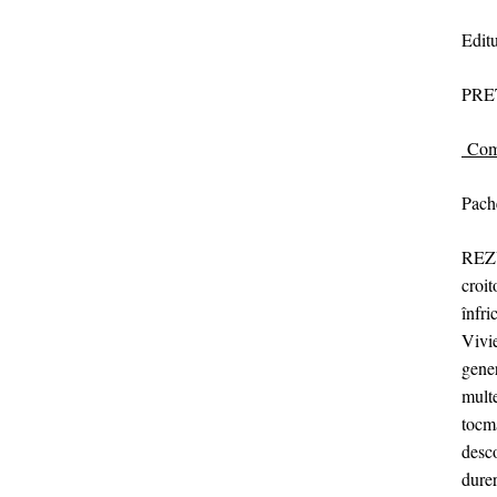
Edit
PRE
Com
Pach
REZU
croit
înfri
Vivie
gener
multe
tocma
desco
dure