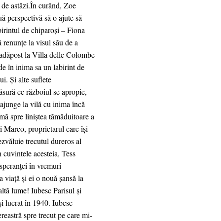
el de astăzi.În curând, Zoe
uă perspectivă să o ajute să
rintul de chiparoși – Fiona
ă renunțe la visul său de a
e adăpost la Villa delle Colombe
e în inima sa un labirint de
i. Și alte suflete
ăsură ce războiul se apropie,
ajunge la vilă cu inima încă
umă spre liniștea tămăduitoare a
ui Marco, proprietarul care își
ezvăluie trecutul dureros al
n cuvintele acesteia, Tess
speranței în vremuri
 viață și ei o nouă șansă la
altă lume! Iubesc Parisul și
i lucrat în 1940. Iubesc
ereastră spre trecut pe care mi-