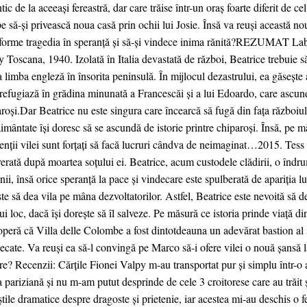
tic de la aceeași fereastră, dar care trăise într-un oraș foarte diferit de c
e să-și privească noua casă prin ochii lui Josie. Însă va reuși această no
sforme tragedia în speranță și să-și vindece inima rănită?REZUMAT Labi
 Toscana, 1940. Izolată în Italia devastată de război, Beatrice trebuie s
 limba engleză în însorita peninsulă. În mijlocul dezastrului, ea găseșt
 refugiază în grădina minunată a Francescăi și a lui Edoardo, care ascund
roşi.Dar Beatrice nu este singura care încearcă să fugă din fața războiulu
imântate își doresc să se ascundă de istorie printre chiparoși. Însă, pe m
enții vilei sunt forțați să facă lucruri cândva de neimaginat…2015. Tess 
erată după moartea soțului ei. Beatrice, acum custodele clădirii, o îndr
nii, însă orice speranță la pace și vindecare este spulberată de apariția l
te să dea vila pe mâna dezvoltatorilor. Astfel, Beatrice este nevoită să d
ui loc, dacă își dorește să îl salveze. Pe măsură ce istoria prinde viață di
peră că Villa delle Colombe a fost dintotdeauna un adevărat bastion al 
ecate. Va reuși ea să-l convingă pe Marco să-i ofere vilei o nouă șansă la
ire? Recenzii: Cărțile Fionei Valpy m-au transportat pur și simplu într-o 
pariziană și nu m-am putut desprinde de cele 3 croitorese care au trăit ș
tile dramatice despre dragoste și prietenie, iar acestea mi-au deschis o f