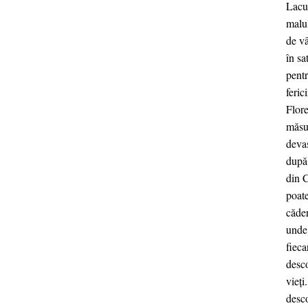
Lacul
malul
de vâ
în sa
pentr
feric
Flore
măsur
devas
după 
din C
poate
căder
unde 
fieca
desco
vieți
desco