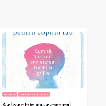
MAGAZIN
OFERTE CARTI ONLINE
Bookzone: Prim ajutor emoțional