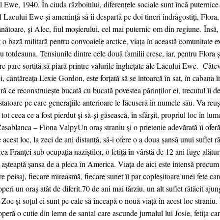
 Ewe, 1940. În ciuda războiului, diferențele sociale sunt încă puternice
 Lacului Ewe și amenință să îi despartă pe doi tineri îndrăgostiți, Flora, 
nătoare, și Alec, fiul moșierului, cel mai puternic om din regiune. Însă
t o bază militară pentru convoaiele arctice, viața în această comunitate 
u totdeauna. Tensiunile dintre cele două familii cresc, iar, pentru Flora ș
ire pare sortită să piară printre valurile înghețate ale Lacului Ewe. Câtev
i, cântăreața Lexie Gordon, este forțată să se întoarcă în sat, în cabana î
ă ce reconstruiește bucată cu bucată povestea părinților ei, trecutul îi de
tatoare pe care generațiile anterioare le făcuseră în numele său. Va reuși
tot ceea ce a fost pierdut și să-și găsească, în sfârșit, propriul loc 
asablanca – Fiona ValpyUn oraș straniu și o prietenie adevărată îi oferă
 acest loc, la zeci de ani distanță, să-i ofere o a doua șansă unui sufle
ea Franței sub ocupația naziștilor, o fetiță în vârstă de 12 ani fuge alătu
așteaptă șansa de a pleca în America. Viața de aici este intensă precum 
re peisaj, fiecare mireasmă, fiecare sunet îi par copleșitoare unei fete ca
peri un oraș atât de diferit.70 de ani mai târziu, un alt suflet rătăcit aju
. Zoe și soțul ei sunt pe cale să înceapă o nouă viață în acest loc straniu
peră o cutie din lemn de santal care ascunde jurnalul lui Josie, fetița 