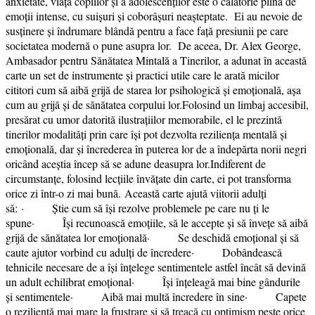
anxietate, viața copiilor și a adolescenților este o călătorie plină de
emoții intense, cu suișuri și coborâșuri neașteptate. Ei au nevoie de
susținere și îndrumare blândă pentru a face față presiunii pe care
societatea modernă o pune asupra lor. De aceea, Dr. Alex George,
Ambasador pentru Sănătatea Mintală a Tinerilor, a adunat în această
carte un set de instrumente și practici utile care le arată micilor
cititori cum să aibă grijă de starea lor psihologică și emoțională, așa
cum au grijă și de sănătatea corpului lor.Folosind un limbaj accesibil,
presărat cu umor datorită ilustrațiilor memorabile, el le prezintă
tinerilor modalități prin care își pot dezvolta reziliența mentală și
emoțională, dar și încrederea în puterea lor de a îndepărta norii negri
oricând aceștia încep să se adune deasupra lor.Indiferent de
circumstanțe, folosind lecțiile învățate din carte, ei pot transforma
orice zi într-o zi mai bună. Această carte ajută viitorii adulți
să: · Știe cum să își rezolve problemele pe care nu ți le
spune· Își recunoască emoțiile, să le accepte și să învețe să aibă
grijă de sănătatea lor emoțională· Se deschidă emoțional și să
caute ajutor vorbind cu adulți de încredere· Dobândească
tehnicile necesare de a își înțelege sentimentele astfel încât să devină
un adult echilibrat emoțional· Își înțeleagă mai bine gândurile
și sentimentele· Aibă mai multă încredere în sine· Capete
o reziliență mai mare la frustrare și să treacă cu optimism peste orice