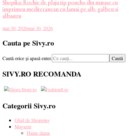
Shopika: Rochie de plaja tip poncho din matase cu
imprimeu mediteranean cu lamai pe alb, galben si
albastru
mai 30, 2026
mai 30, 2026
Cauta pe Sivy.ro
Cauți
Caută orice și apasă enter.
ceva?
SIVY.RO RECOMANDA
Categorii Sivy.ro
Ghid de Shopping
Magazin
Haine dama