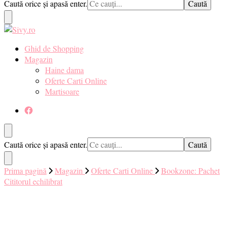
Cauți
Caută orice și apasă enter.
pentru tine. ❤️
ceva?
Sivy.ro ❤️
Sivy.ro este un sursa de inspiratie si un ghid de cumparare online
Ghid de Shopping
pentru tine. ❤️
Magazin
Haine dama
Oferte Carti Online
Martisoare
Cauți
Caută orice și apasă enter.
ceva?
Prima pagină
Magazin
Oferte Carti Online
Bookzone: Pachet
Cititorul echilibrat