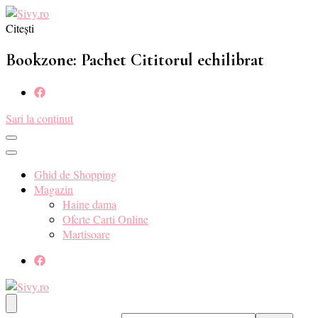
Citești
Sivy.ro ❤️
Sivy.ro este un sursa de inspiratie si un ghid de cumparare online
pentru tine. ❤️
Bookzone: Pachet Cititorul echilibrat
Sari la conținut
Ghid de Shopping
Magazin
Haine dama
Oferte Carti Online
Martisoare
Sivy.ro ❤️
Sivy.ro este un sursa de inspiratie si un ghid de cumparare online