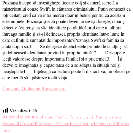
Poznașa începe să investigheze fiecare colț și cameră secretă a
misteriosului conac Swift, în căutarea criminalului. Puțin contează că
toți ceilalți cred că va intra mereu doar în belele pentru că acesta îi
este numele. Poznașa știe că poate deveni orice își dorește, chiar și
detectiv. Va reuși ea să-l identifice pe răufăcătorul care a tulburat
întreaga familie și să-și definească propria identitate într-o lume în
care definițiile sunt atât de importante?Poznașa Swift și familia sa
ajută copiii să:1. Se detașeze de etichetele primite de la alții și să-
și definească identitatea privind în propria inimă. 2. Descopere
lecții valoroase despre importanța familiei și a prieteniei.3. Își
dezvolte imaginația și capacitatea de a se adapta la situații noi și
neașteptate4. Înțeleagă că lectura poate fi distractivă, un obicei pe
care merită să-l păstreze toată viața.
Comanda Online pe Bookzone.ro
Vizualizari:
26
Navigare
Articolul anterior
Bookzone: Pachet Femei care înfruntă istoria
Articolul următor
Bookzone: Pachet Puternică prin vulnerabilitatea
în
mea