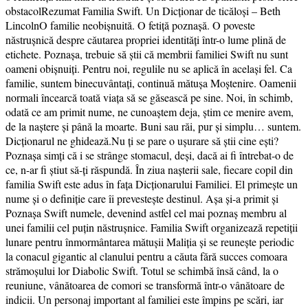
obstacolRezumat Familia Swift. Un Dicționar de ticăloși – Beth
LincolnO familie neobișnuită. O fetiță poznașă. O poveste
năstrușnică despre căutarea propriei identități într-o lume plină de
etichete. Poznașa, trebuie să știi că membrii familiei Swift nu sunt
oameni obișnuiți. Pentru noi, regulile nu se aplică în același fel. Ca
familie, suntem binecuvântați, continuă mătușa Moștenire. Oamenii
normali încearcă toată viața să se găsească pe sine. Noi, în schimb,
odată ce am primit nume, ne cunoaștem deja, știm ce menire avem,
de la naștere și până la moarte. Buni sau răi, pur și simplu… suntem.
Dicționarul ne ghidează.Nu ți se pare o ușurare să știi cine ești?
Poznașa simți că i se strânge stomacul, deși, dacă ai fi întrebat-o de
ce, n-ar fi știut să-ți răspundă. În ziua nașterii sale, fiecare copil din
familia Swift este adus în fața Dicționarului Familiei. El primește un
nume și o definiție care îi prevestește destinul. Așa și-a primit și
Poznașa Swift numele, devenind astfel cel mai poznaș membru al
unei familii cel puțin năstrușnice. Familia Swift organizează repetiții
lunare pentru înmormântarea mătușii Maliția și se reunește periodic
la conacul gigantic al clanului pentru a căuta fără succes comoara
strămoșului lor Diabolic Swift. Totul se schimbă însă când, la o
reuniune, vânătoarea de comori se transformă într-o vânătoare de
indicii. Un personaj important al familiei este împins pe scări, iar