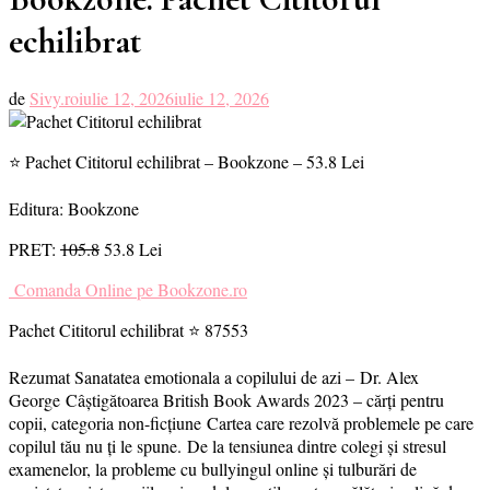
echilibrat
de
Sivy.ro
iulie 12, 2026
iulie 12, 2026
⭐ Pachet Cititorul echilibrat – Bookzone – 53.8 Lei
Editura: Bookzone
PRET:
105.8
53.8 Lei
Comanda Online pe Bookzone.ro
Pachet Cititorul echilibrat ⭐ 87553
Rezumat Sanatatea emotionala a copilului de azi – Dr. Alex
George Câștigătoarea British Book Awards 2023 – cărți pentru
copii, categoria non-ficțiune Cartea care rezolvă problemele pe care
copilul tău nu ți le spune. De la tensiunea dintre colegi și stresul
examenelor, la probleme cu bullyingul online și tulburări de