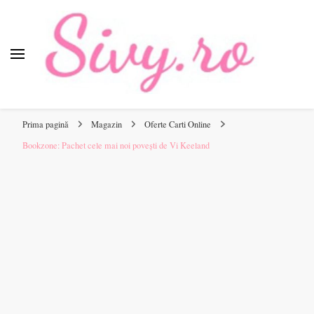
Sivy.ro
Sivy.ro este un sursa de inspiratie si un ghid de cumparare
online pentru tine.
Prima pagină
Magazin
Oferte Carti Online
Bookzone: Pachet cele mai noi povești de Vi Keeland