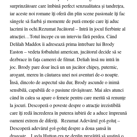
surprinzătoare care îmbină perfect senzualitatea și tandrețea,
iar aceste noi romane îți oferă din plin scene pasionale îți fac
sângele să fiarbă și momente de pură emoție care îți aduc
lacrimi în ochi.Rezumat Jucătorul – Intră în jocul fierbinte al
atracției…Totul începe cu un interviu fără perdea. Când
Delilah Maddox îi adresează prima întrebare lui Brody
Easton – vedeta fotbalului american, jucătorul decide să se
dezbrace în fața camerei de filmat. Deliah însă nu intră în
joc. Brody pare doar încă un un jucător chipeș, puternic,
arogant, mereu în căutarea unei noi aventuri de-o noapte.
Însă, dincolo de aspectul său dur, Brody ascunde o inimă
sensibilă, capabilă de o pasiune răvășitoare. Mai ales atunci
când în calea sa apare o femeie pentru care merită să renunțe
la jocuri. Descoperă o poveste despre o atracție irezistibilă
care îți redă încrederea în puterea iubirii de a aduce împreună
oameni extrem de diferiți. Rezumat Adevărul gol-goluț –
Descoperă adevărul gol-goluț despre a doua șansă în
dragoste…Layla Hutton era pe deplin pregătită să susțină o