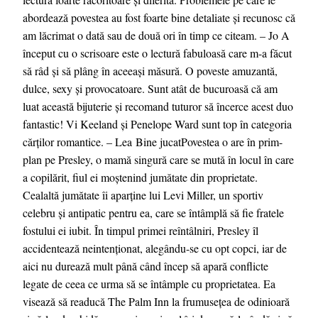
abordează povestea au fost foarte bine detaliate și recunosc că
am lăcrimat o dată sau de două ori în timp ce citeam. – Jo A
început cu o scrisoare este o lectură fabuloasă care m-a făcut
să râd și să plâng în aceeași măsură. O poveste amuzantă,
dulce, sexy și provocatoare. Sunt atât de bucuroasă că am
luat această bijuterie și recomand tuturor să încerce acest duo
fantastic! Vi Keeland și Penelope Ward sunt top în categoria
cărților romantice. – Lea Bine jucatPovestea o are în prim-
plan pe Presley, o mamă singură care se mută în locul în care
a copilărit, fiul ei moștenind jumătate din proprietate.
Cealaltă jumătate îi aparține lui Levi Miller, un sportiv
celebru și antipatic pentru ea, care se întâmplă să fie fratele
fostului ei iubit. În timpul primei reîntâlniri, Presley îl
accidentează neintenționat, alegându-se cu opt copci, iar de
aici nu durează mult până când încep să apară conflicte
legate de ceea ce urma să se întâmple cu proprietatea. Ea
visează să readucă The Palm Inn la frumusețea de odinioară