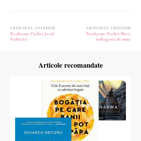
Navigare
ARTICOLUL ANTERIOR
ARTICOLUL URMĂTOR
Bookzone: Pachet Jocul
Bookzone: Pachet Nu te
în
Seductiei
îndrăgosti de mine
articole
Articole recomandate