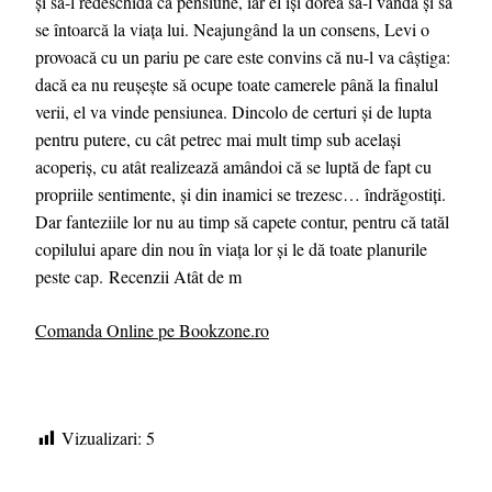
și să-l redeschidă ca pensiune, iar el își dorea să-l vândă și să
se întoarcă la viața lui. Neajungând la un consens, Levi o
provoacă cu un pariu pe care este convins că nu-l va câștiga:
dacă ea nu reușește să ocupe toate camerele până la finalul
verii, el va vinde pensiunea. Dincolo de certuri și de lupta
pentru putere, cu cât petrec mai mult timp sub același
acoperiș, cu atât realizează amândoi că se luptă de fapt cu
propriile sentimente, și din inamici se trezesc… îndrăgostiți.
Dar fanteziile lor nu au timp să capete contur, pentru că tatăl
copilului apare din nou în viața lor și le dă toate planurile
peste cap. Recenzii Atât de m
Comanda Online pe Bookzone.ro
Vizualizari:
5