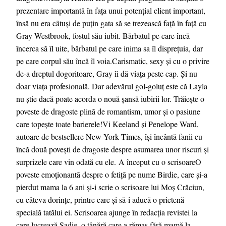
prezentare importantă în fața unui potențial client important,
însă nu era câtuși de puțin gata să se trezească față în față cu
Gray Westbrook, fostul său iubit. Bărbatul pe care încă
încerca să îl uite, bărbatul pe care inima sa îl disprețuia, dar
pe care corpul său încă îl voia.Carismatic, sexy și cu o privire
de-a dreptul dogoritoare, Gray îi dă viața peste cap. Și nu
doar viața profesională. Dar adevărul gol-goluț este că Layla
nu știe dacă poate acorda o nouă șansă iubirii lor. Trăiește o
poveste de dragoste plină de romantism, umor și o pasiune
care topește toate barierele!Vi Keeland și Penelope Ward,
autoare de bestsellere New York Times, își încântă fanii cu
încă două povești de dragoste despre asumarea unor riscuri și
surprizele care vin odată cu ele. A început cu o scrisoareO
poveste emoționantă despre o fetiță pe nume Birdie, care și-a
pierdut mama la 6 ani și-i scrie o scrisoare lui Moș Crăciun,
cu câteva dorințe, printre care și să-i aducă o prietenă
specială tatălui ei. Scrisoarea ajunge în redacția revistei la
care lucrează Sadie, o tânără care a rămas fără mamă la