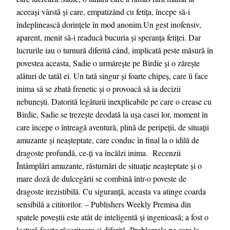
aceeași vârstă și care, empatizând cu fetița, începe să-i
îndeplinească dorințele în mod anonim.Un gest inofensiv,
aparent, menit să-i readucă bucuria și speranța fetiței. Dar
lucrurile iau o turnură diferită când, implicată peste măsură în
povestea aceasta, Sadie o urmărește pe Birdie și o zărește
alături de tatăl ei. Un tată singur și foarte chipeș, care îi face
inima să se zbată frenetic și o provoacă să ia decizii
nebunești. Datorită legăturii inexplicabile pe care o crease cu
Birdie, Sadie se trezește deodată la ușa casei lor, moment în
care începe o întreagă aventură, plină de peripeții, de situații
amuzante și neașteptate, care conduc în final la o idilă de
dragoste profundă, ce-ți va încălzi inima. Recenzii
Întâmplări amuzante, răsturnări de situație neașteptate și o
mare doză de dulcegării se combină într-o poveste de
dragoste irezistibilă. Cu siguranță, aceasta va atinge coarda
sensibilă a cititorilor. – Publishers Weekly Premisa din
spatele poveștii este atât de inteligentă și ingenioasă; a fost o
lectură foarte răcoritoare și diferită. Problemele pe care le