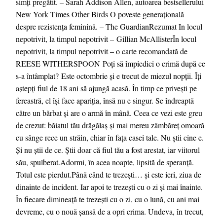
simți pregătit. – Sarah Addison Allen, autoarea bestsellerului
New York Times Other Birds O poveste generațională
despre rezistența feminină. – The GuardianRezumat In locul
nepotrivit, la timpul nepotrivit – Gillian McAllisterÎn locul
nepotrivit, la timpul nepotrivit – o carte recomandată de
REESE WITHERSPOON Poți să împiedici o crimă după ce
s-a întâmplat? Este octombrie şi e trecut de miezul nopții. Îți
aștepți fiul de 18 ani să ajungă acasă. În timp ce privești pe
fereastră, el își face apariția, însă nu e singur. Se îndreaptă
către un bărbat și are o armă în mână. Ceea ce vezi este greu
de crezut: băiatul tău drăgălaș și mai mereu zâmbăreț omoară
cu sânge rece un străin, chiar în fața casei tale. Nu știi cine e.
Și nu știi de ce. Știi doar că fiul tău a fost arestat, iar viitorul
său, spulberat.Adormi, în acea noapte, lipsită de speranță.
Totul este pierdut.Până când te trezești… și este ieri, ziua de
dinainte de incident. Iar apoi te trezești cu o zi și mai înainte.
În fiecare dimineață te trezești cu o zi, cu o lună, cu ani mai
devreme, cu o nouă șansă de a opri crima. Undeva, în trecut,