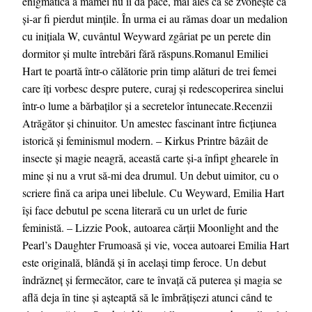
enigmatică a mamei nu îi dă pace, mai ales că se zvonește că
și-ar fi pierdut mințile. În urma ei au rămas doar un medalion
cu inițiala W, cuvântul Weyward zgâriat pe un perete din
dormitor și multe întrebări fără răspuns.Romanul Emiliei
Hart te poartă într-o călătorie prin timp alături de trei femei
care îți vorbesc despre putere, curaj și redescoperirea sinelui
într-o lume a bărbaților și a secretelor întunecate.Recenzii
Atrăgător și chinuitor. Un amestec fascinant între ficțiunea
istorică și feminismul modern. – Kirkus Printre bâzâit de
insecte și magie neagră, această carte și-a înfipt ghearele în
mine și nu a vrut să-mi dea drumul. Un debut uimitor, cu o
scriere fină ca aripa unei libelule. Cu Weyward, Emilia Hart
își face debutul pe scena literară cu un urlet de furie
feministă. – Lizzie Pook, autoarea cărții Moonlight and the
Pearl’s Daughter Frumoasă și vie, vocea autoarei Emilia Hart
este originală, blândă și în același timp feroce. Un debut
îndrăzneț și fermecător, care te învață că puterea și magia se
află deja în tine și așteaptă să le îmbrățișezi atunci când te