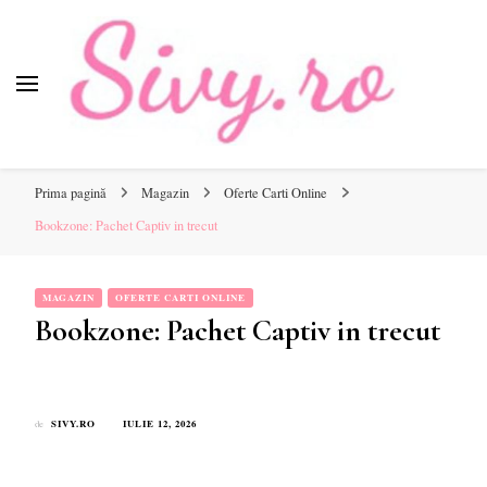
Sivy.ro
Sivy.ro este un sursa de inspiratie si un ghid de cumparare
online pentru tine.
Prima pagină
Magazin
Oferte Carti Online
Bookzone: Pachet Captiv in trecut
MAGAZIN
OFERTE CARTI ONLINE
Bookzone: Pachet Captiv in trecut
SIVY.RO
IULIE 12, 2026
de