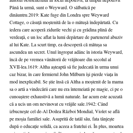
Până la urmă, sunt o Weyward. O sălbatică pe
dinăuntru.2019: Kate fuge din Londra spre Weyward
Cottage, o căsuţă moștenită de la o mătușă îndepărtată. Cu
iedera care acoperă zidurile vechi și cu grădina plină de
verdeață, e un loc aflat la lumi depărtare de partenerul abuziv
al lui Kate. La scurt timp, ea descoperă că mătușa sa
ascundea un secret. Unul îngropat adânc în istoria Weyward,
încă de pe vremea vânătorii de vrăjitoare din secolul al
XVII-lea.1619: Altha așteaptă să fie judecată în urma unui
caz bizar, în care fermierul John Milburn își pierde viața în
mod inexplicabil. Se știe însă că Altha a moștenit de la mama
sa o artă a vindecării care nu era întemeiată pe magie, ci pe o
cunoaștere exhaustivă a lumii naturale. Iar acum este acuzată
că a ucis un om nevinovat cu vrăjile sale.1942: Când
izbucnește cel de-Al Doilea Război Mondial, Violet se află
pe moșia familiei sale. Asuprită de tatăl său, fata tânjește
după o educație solidă, ca aceea a fratelui ei. În plus, moartea