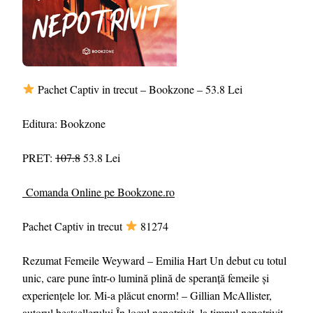
Pachet Captiv in trecut – Bookzone – 53.8 Lei
Editura: Bookzone
PRET:
107.8
53.8 Lei
Comanda Online pe Bookzone.ro
Pachet Captiv in trecut
81274
Rezumat Femeile Weyward – Emilia Hart Un debut cu totul
unic, care pune într-o lumină plină de speranță femeile și
experiențele lor. Mi-a plăcut enorm! – Gillian McAllister,
autorul bestsellerului În locul nepotrivit, la timpul nepotrivit