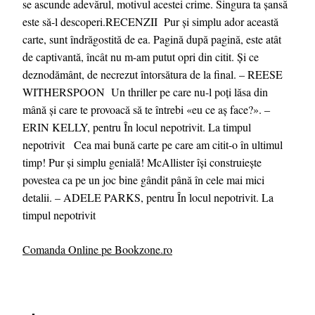
se ascunde adevărul, motivul acestei crime. Singura ta șansă
este să-l descoperi.RECENZII Pur și simplu ador această
carte, sunt îndrăgostită de ea. Pagină după pagină, este atât
de captivantă, încât nu m-am putut opri din citit. Și ce
deznodământ, de necrezut întorsătura de la final. – REESE
WITHERSPOON Un thriller pe care nu-l poți lăsa din
mână și care te provoacă să te întrebi «eu ce aș face?». ‒
ERIN KELLY, pentru În locul nepotrivit. La timpul
nepotrivit Cea mai bună carte pe care am citit-o în ultimul
timp! Pur și simplu genială! McAllister își construiește
povestea ca pe un joc bine gândit până în cele mai mici
detalii. – ADELE PARKS, pentru În locul nepotrivit. La
timpul nepotrivit
Comanda Online pe Bookzone.ro