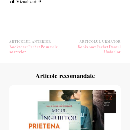
Vizualizari:
9
Navigare
ARTICOLUL ANTERIOR
ARTICOLUL URMĂTOR
Bookzone: Pachet Pe urmele
Bookzone: Pachet Dansul
în
soaptelor
Umbrelor
articole
Articole recomandate