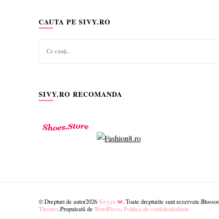
CAUTA PE SIVY.RO
Cauți
ceva?
SIVY.RO RECOMANDA
© Drepturi de autor2026
Sivy.ro ❤️
. Toate drepturile sunt rezervate.
Blossom
Themes
.Propulsată de
WordPress
.
Politica de confidentialitate