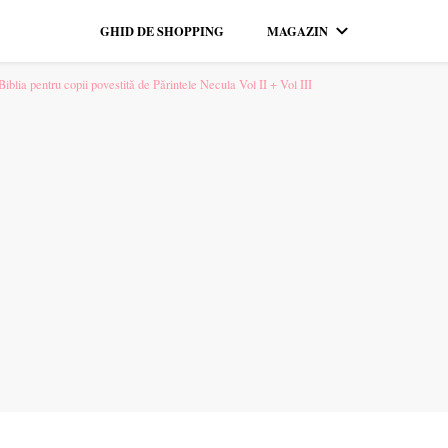
GHID DE SHOPPING
MAGAZIN
pentru tine. ❤️
blia pentru copii povestită de Părintele Necula Vol II + Vol III