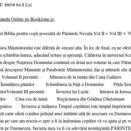
T:
103.8
64.8 Lei
anda Online pe Bookzone.ro
t Biblia pentru copii povestită de Părintele Necula Vol II + Vol III ⭐ 
tea Mântuitorului este diferită de oricare alta. În loc de final, ea ne ofe
a schimbat lumea, aducând iertare și speranță. Călătoria în universul Scr
m despre Nașterea Domnului continuă cu două noi volume în care Părinte
să descopere Minunile și Parabolele Mântuitorului, dar și ultimele zile 
s. Volumul II prezintă: · Minunea de la nunta din Cana Galileei· În
mulțirea pâinilor · Schimbarea la Față a Domnului· Pilda Sem
pitorVolumul III prezintă: · Învierea lui Lazăr · Intrarea în Ierus
iilor· Cina cea de taină· Rugăciunea din Grădina Ghetsimani· 
gnirea· Învierea și înălțarea Timpul copilăriei este timpul împrieteniri
tă carte oferă copiilor prilejul unei întâlniri atât de necesare cu Dumnez
ta pe care am rescris-o spre a fi la îndemâna copiilor vă va ajuta și pe voi
ten pe Dumnezeu, bucuria mea va fi cu adevărat nemărginită.P