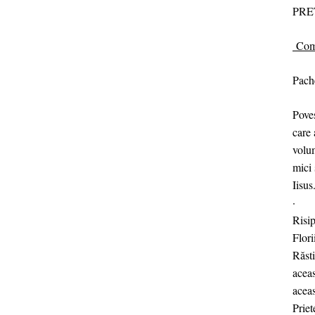
PRE
Com
Pache
Poves
care 
volu
mici 
Iisu
· În
Risi
Flor
Răsti
aceas
aceas
Prie