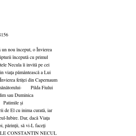
78156
ră un nou început, o Învierea
ipturii începută cu primul
le Necula îi invită pe cei
din viața pământească a Lui
vierea fetiței din Capernaum
ănătorului· Pilda Fiului
alim sau Duminica
Patimile și
i de El cu inima curată, iar
eul-Iubire. Dar, dacă Viața
, părinții, să vi-L faceți
ĂRINTELE CONSTANTIN NECUL