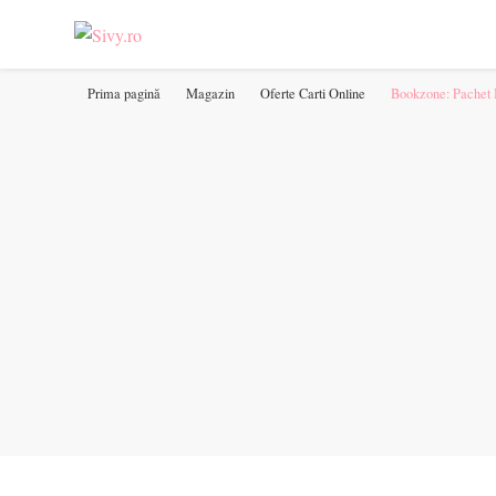
Sivy.ro ❤️
Sivy.ro este un sursa de inspiratie si un ghid de cumparare online 
Prima pagină
Magazin
Oferte Carti Online
Bookzone: Pachet Bi