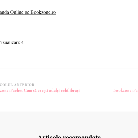
nda Online pe Bookzone.ro
izualizari:
4
vigare
COLUL ANTERIOR
one: Pachet Cum să crești adulți echilibrați
Bookzone: Pac
icole
Articole recomandate