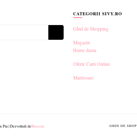
CATEGORII SIVY.RO
Ghid de Shopping
Magazin
Haine dama
Oferte Carti Online
Martisoare
 Pin | Dezvoltată de
Blossom
GHID DE SHOP