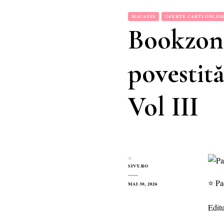
MAGAZIN
OFERTE CARTI ONLIN
Bookzone
povestită
Vol III
de
SIVY.RO
⭐ Pac
MAI 30, 2026
Edit