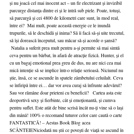
și nu joacă cel mai inocent act – un fir electrizant și invizibil
parcurge distanța dintre ei și le intră sub piele. Poate, totuși,
să parcurgă și cei 4800 de kilometri care sunt, în mod real,
între ei? Mai mult, poate această energie ce le inundă
trupurile, să le deschidă și inima? Să îi facă să-și uite trecutul,
să își dorească începutul, sau măcar să-și acorde o șansă?
Natalia a suferit prea mult pentru a-și permite să mai simtă
ceva pentru un bărbat, în afară de atracție fizică. Hunter, și el
cu un bagaj emotional prea greu de dus, nu are nici cea mai
mică intenție să se implice într-o relație serioasă. Niciunul nu
știe, însă, ce se ascunde în spatele zâmbetului celuilalt. Ceva
se înfiripă între ei… dar vor avea curaj să înfrunte adevărul?
Sau vor rămâne doar prieteni cu beneficii? Cartea asta este
deoportivă sexy și fierbinte, cât și emoționantă, și cumva
pentru suflet. Este atât de bine scrisă încât nu-ți vine să o lași
din mână! 100% o recomand tuturor celor care caută o carte
FANTASTICĂ! – Aestas Book Blog acea
SCÂNTEIENiciodată nu știi ce povești de viață se ascund în