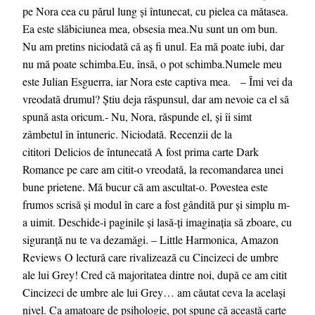
pe Nora cea cu părul lung și întunecat, cu pielea ca mătasea.
Ea este slăbiciunea mea, obsesia mea.Nu sunt un om bun.
Nu am pretins niciodată că aș fi unul. Ea mă poate iubi, dar
nu mă poate schimba.Eu, însă, o pot schimba.Numele meu
este Julian Esguerra, iar Nora este captiva mea. – Îmi vei da
vreodată drumul? Știu deja răspunsul, dar am nevoie ca el să
spună asta oricum.- Nu, Nora, răspunde el, și îi simt
zâmbetul în întuneric. Niciodată. Recenzii de la
cititori Delicios de întunecată A fost prima carte Dark
Romance pe care am citit-o vreodată, la recomandarea unei
bune prietene. Mă bucur că am ascultat-o. Povestea este
frumos scrisă și modul în care a fost gândită pur și simplu m-
a uimit. Deschide-i paginile și lasă-ți imaginația să zboare, cu
siguranţă nu te va dezamăgi. – Little Harmonica, Amazon
Reviews O lectură care rivalizează cu Cincizeci de umbre
ale lui Grey! Cred că majoritatea dintre noi, după ce am citit
Cincizeci de umbre ale lui Grey… am căutat ceva la același
nivel. Ca amatoare de psihologie, pot spune că această carte