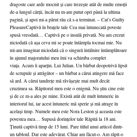
dragoste care arde mocnit și care trezește atât de multe emoții
de-a lungul cărții, încât nu m-am putut opri până la ultima
pagină, și apoi mi-a părut rău că s-a terminat. – Cat’s Guilty
PleasureCaptivă în brațele tale Cea mai întunecată poveste
spusă vreodată… Captivă pe o insulă privată. Nu am crezut
niciodată că așa ceva mi se poate întâmpla tocmai mie. Nu
mi-am imaginat niciodată că o singură întâlnire întâmplătoare
în ajunul majoratului meu îmi va schimba complet
viața. Acum îi aparțin. Lui Julian. Un bărbat deopotrivă lipsit
de scrupule și atrăgător – un bărbat a cărui atingere mă face
să ard. A cărui tandrețe mă răvășește mai mult decât
cruzimea sa. Răpitorul meu este o enigmă. Nu știu cine este
și de ce m-a ales pe mine. Există atât de mult întuneric în
interiorul lui, iar acest întuneric mă sperie și mă atrage în
același timp. Numele meu este Nora Leston și aceasta este
povestea mea… Supusă dorințelor tale Răpită la 18 ani.
Ținută captivă timp de 15 luni. Pare titlul unui articol dintr-
un tabloid. Dar este adevărat. Chiar am făcut-o. Am răpit-o