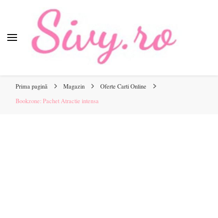
Sivy.ro
Sivy.ro este un sursa de inspiratie si un ghid de cumparare
online pentru tine.
Prima pagină
Magazin
Oferte Carti Online
Bookzone: Pachet Atractie intensa