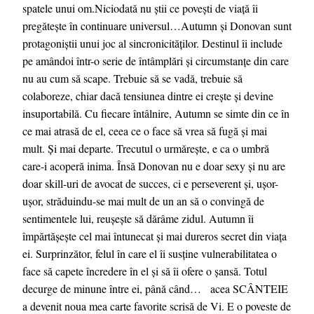
spatele unui om.Niciodată nu știi ce povești de viață îi
pregătește în continuare universul…Autumn și Donovan sunt
protagoniștii unui joc al sincronicităților. Destinul îi include
pe amândoi într-o serie de întâmplări și circumstanțe din care
nu au cum să scape. Trebuie să se vadă, trebuie să
colaboreze, chiar dacă tensiunea dintre ei crește și devine
insuportabilă. Cu fiecare întâlnire, Autumn se simte din ce în
ce mai atrasă de el, ceea ce o face să vrea să fugă și mai
mult. Și mai departe. Trecutul o urmărește, e ca o umbră
care-i acoperă inima. Însă Donovan nu e doar sexy și nu are
doar skill-uri de avocat de succes, ci e perseverent și, ușor-
ușor, străduindu-se mai mult de un an să o convingă de
sentimentele lui, reușește să dărâme zidul. Autumn îi
împărtășește cel mai întunecat și mai dureros secret din viața
ei. Surprinzător, felul în care el îi susține vulnerabilitatea o
face să capete încredere în el și să îi ofere o șansă. Totul
decurge de minune între ei, până când… acea SCÂNTEIE
a devenit noua mea carte favorite scrisă de Vi. E o poveste de