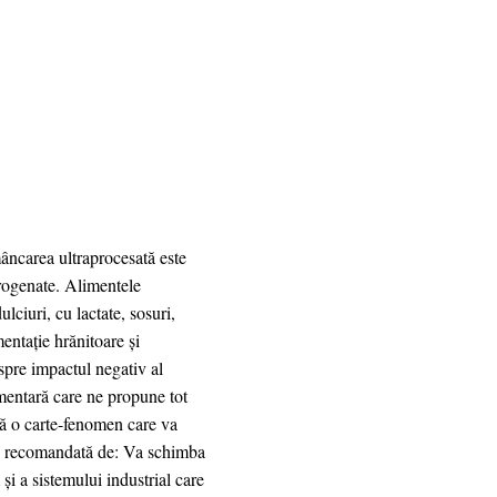
ncarea ultraprocesată este
drogenate. Alimentele
lciuri, cu lactate, sosuri,
entație hrănitoare și
spre impactul negativ al
imentară care ne propune tot
ră o carte-fenomen care va
rte recomandată de: Va schimba
 a sistemului industrial care