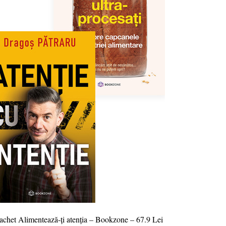
chet Alimentează-ți atenția – Bookzone – 67.9 Lei