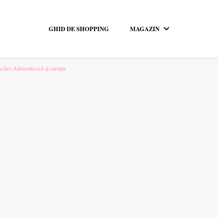
GHID DE SHOPPING
MAGAZIN
pentru tine.
chet Alimentează-ți atenția