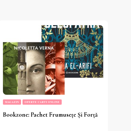
MAGAZIN
OFERTE CARTI ONLINE
Bookzone: Pachet Frumusețe Și Forță