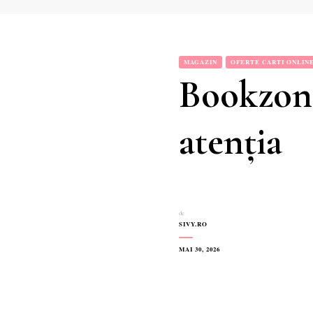
MAGAZIN
OFERTE CARTI ONLIN
Bookzone
atenția
de
SIVY.RO
MAI 30, 2026