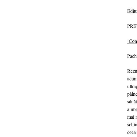
Edit
PRE
Com
Pach
Rezu
acum 
ultra
pâine
sănăt
alime
mai m
schim
ceea