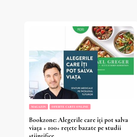
MAGAZIN
OFERTE CARTI ONLINE
Bookzone: Alegerile care îți pot salva
viața + 100+ rețete bazate pe studii
științifice