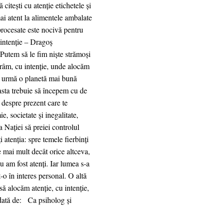
citești cu atenție etichetele și
ai atent la alimentele ambalate
procesate este nocivă pentru
 intenție – Dragoș
 Putem să le fim niște strămoși
râm, cu intenție, unde alocăm
în urmă o planetă mai bună
 asta trebuie să începem cu de
 despre prezent care te
, societate și inegalitate,
 Nației să preiei controlul
 atenția: spre temele fierbinți
re mai mult decât orice altceva,
 am fost atenți. Iar lumea s-a
t-o în interes personal. O altă
ă alocăm atenție, cu intenție,
dată de: Ca psiholog și