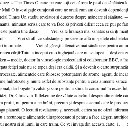
duce. – The Times O carte pe care toți cei cărora le pasă de sănătatea lor
 Mail O investigație curajoasă care ne arată cum am devenit dependenți
cial Times Un studiu revelator și dureros despre mâncare și sănătate. 
nantă, minunat scrisă care te va face să privești diferit ceea ce pui pe 
 este pentru tine dacă:· Vrei să te hrănești mai sănătos și să îți menț
ol.· Vrei să afli ce substanțe și procese se află în spatele etichetelor
eri informate. · Vrei să găsești altenative mai sănătoase pentru anumi
ierea cărții:Totul a început cu o înghețată care nu se topea… deși era c
ken – medic, doctor în virusologie moleculară și colaborator BBC, a în
țata fetiței sale nu se topea deși era caldă. Și a devenit o carte surprinz
procesate, alimentele care folosesc potențiatori de arome, agenți de înc
ine hidrolizate și multe astfel de substanțe pentru a crea alimente sărac
țional, dar bogate în zahăr și sare pentru a stimula consumul în exces.Înt
tăzi, Dr. Chris van Tulleken ne dezvăluie adevărul despre alimentele ca
a profit, nu pentru a ne hrăni, precum și despre sistemul care le produce
aga planetă. O lectură revelatoare și necesară, cartea sa ne oferă informa
u a recunoaște alimentele ultraprocesate și pentru a face alegeri nutriți
rul nostru și al lumii în care trăim. Ce vei învăța din această carte: 1.