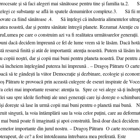
procesate și să faci alegeri mai sănătoase pentru tine și familia ta.2. Să 
țelegi ce substanțe se află în spatele denumirilor complexe.3. Să fii m
vate ca fiind sănătoase .4. Să înțelegi că industria alimentelor ultra
atea noastră, dar și pentru sănătate întregii planete. Rezumat Atenție cu
ruLumea pe care o construim azi va fi realitatea următoarelor generații.
buni dacă decidem împreună ce fel de lume vrem să le lăsăm. Dacă hotă
tă resursă finită și atât de importantă: atenția noastră. Putem să lăsăm 
u copiii noștri, dar și copii mai buni pentru planeta noastră. Dar pentru
 să încheiem înțelegând puterea lui împreună . – Dragoș Pătraru O carte
acă să te gândești la viitor Democrație și dezbinare, ecologie și economie
ș Pătraru te provoacă prin această culegere de eseuri inspirate de Vocea
a celei mai importante resurse: atenția ta. Spre ce vei alege să-ți îndrepți
ilei sau spre ideile fierbinți ale unei generații care își dorește o schimba
își dorește să lase în urmă copii mai buni pentru o planetă mai bună. Nu
ruit singură, la voia întâmplării sau la voia celor puțini, care au deforma
mai bună poate fi imaginată și apoi construită. Însă doar dacă decidem s
lemelor importante din jurul nostru. – Dragoș Pătraru O carte recoman
terapeut, de ce? a fost întotdeauna întrebarea mea preferată. Este