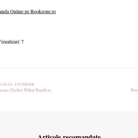
nda Online pe Bookzone.ro
izualizari:
7
vigare
COLUL ANTERIOR
zone: Pachet Mihai Bendeac
Boo
icole
Articole recomandate