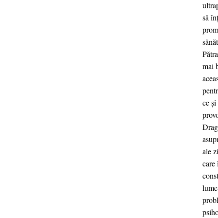
ultra
să în
promo
sănăt
Pătra
mai 
aceas
pentr
ce și
provo
Drago
asupr
ale z
care 
const
lume 
prob
psiho