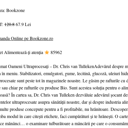
ura: Bookzone
T:
120.8
67.9 Lei
anda Online pe Bookzone.ro
et Alimentează-ți atenția
85962
mat Oameni Ultraprocesați – Dr. Chris van Tulleken Adevărul despre mâ
în meniu. Stabilizatori, emulgatori, gume, lecitină, glucoză, uleiuri hi
procesate sunt peste tot în magazinele noastre. Le găsim pe rafturile cu du
 sau chiar pe rafturile cu produse Bio. Sunt acestea soluția pentru o alim
oasă? În cartea sa, Dr. Chris van Tulleken dezvăluie adevărul șocant de
ntelor ultraprocesate asupra sănătății noastre, dar și despre industria al
ulte produse concepute pentru a fi profitabile, nu hrănitoare. Descope
ba modul în care citești etichete, faci cumpărături și te hrănești. O ca
 ce mănânci… o examinare tulburătoare a mâncării pe care o consumăm și