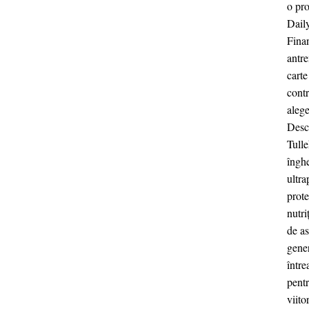
o pro
Daily
Finan
antre
carte
contr
aleg
Descr
Tulle
înghe
ultra
prote
nutri
de as
gener
între
pentr
viito