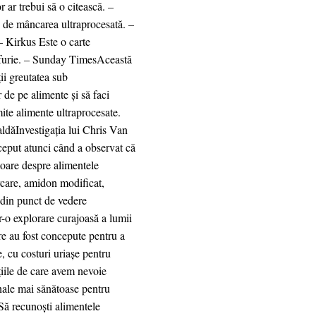
 ar trebui să o citească. –
 de mâncarea ultraprocesată. –
― Kirkus Este o carte
farfurie. – Sunday TimesAceastă
ii greutatea sub
 de pe alimente și să faci
te alimente ultraprocesate.
aldăInvestigația lui Chris Van
ceput atunci când a observat că
ătoare despre alimentele
ărcare, amidon modificat,
e din punct de vedere
r-o explorare curajoasă a lumii
re au fost concepute pentru a
, cu costuri uriașe pentru
țiile de care avem nevoie
onale mai sănătoase pentru
 Să recunoști alimentele