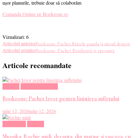
ușor planurile, trebuie doar să colaborăm
Comanda Online pe Bookzone.ro
Vizualizari:
6
Navigare
Articolul anterior
Bookzone: Pachet Marele panda și micul dragon
Articolul următor
Bookzone: Pachet Reziliență și speranță
în
Articole recomandate
articole
Magazin
Oferte Carti Online
Bookzone: Pachet Izvor pentru linistirea sufletului
iulie 12, 2026
iulie 12, 2026
Haine dama
Magazin
Shopika: Rochie midi, dreapta, din matase si vascoza, cu