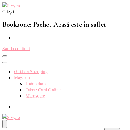
Citești
Sivy.ro ❤️
Sivy.ro este un sursa de inspiratie si un ghid de cumparare online
pentru tine. ❤️
Bookzone: Pachet Acasă este în suflet
Sari la conținut
Ghid de Shopping
Magazin
Haine dama
Oferte Carti Online
Martisoare
Sivy.ro ❤️
Sivy.ro este un sursa de inspiratie si un ghid de cumparare online