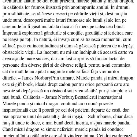
aventurăm alături de doi buni prieteni, marele panda și micul dragon,
în călătoria lor frumos ilustrată prin anotimpurile anului. În drumul
prin sălbăticie, se rătăcesc deseori pe cărările vieţii și, deși nu știu
unde sunt, descoperă multe laturi frumoase ale lumii și ale lor, pe
care nu le-ar fi găsit niciodată dacă ar fi mers pe calea cea bună.
Împreună explorează gândurile și emoțiile, greutățile și fericirea care
ne leagă pe toți. În natură, ei învață cum să trăiască momentul, cum
să facă pace cu incertitudinea și cum să găsească puterea de a depăși
obstacolele vieții. La început, nu mi-am închipuit că această carte va
avea așa de mare succes, dar am fost surprins să fiu contactat de
persoane din diverse țări și de diverse religii, pentru a-mi comunica
cât de mult le-au ajutat imaginile mele să facă față vremurilor
dificile. – James NorburyPrin urmare, Marele panda și micul dragon
este și gift book, ideală drept cadou pentru orice persoană care are
nevoie să depășească un obstacol sau vrea să aibă pur și simplu o zi
mai bună. Călătoria – James NorburyBestsellerul internațional
Marele panda și micul dragon continuă cu o nouă poveste
inspirațională care îi poartă pe cei doi prieteni departe de casă, dar
mai aproape unul de celălalt și de ei înșiși. – Schimbarea, chiar dacă
nu știi unde te duce, e mai bună decât inerția, a spus marele panda.
Când micul dragon se simte nefericit, marele panda își conduce
prietenul într-o călătorie care să îi vindece inima. Cei doi explorează