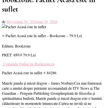
suflet
de
Sivy.ro
mai 30, 2026
mai 30, 2026
⭐ Pachet Acasă este în suflet – Bookzone – 79.9 Lei
Editura: Bookzone
PRET:
157.7
79.9 Lei
Comanda Online pe Bookzone.ro
Pachet Acasă este în suflet ⭐ 84286
Marele panda și micul dragon – James NorburyCea mai frumoasă
carte a anului despre prietenie recomandată de ITV News și The
Guardian – Penguin Publishing GroupInspirată de filozofia și
spiritualitatea budistă, Marele panda și micul dragon este o lumină
călăuzitoare în momentele întunecate.Cartea ne invită să ne