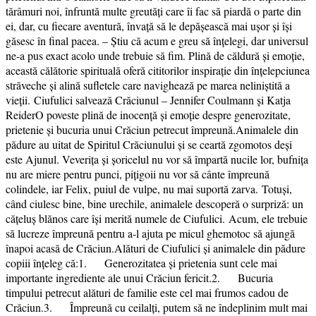
tărâmuri noi, înfruntă multe greutăți care îi fac să piardă o parte din
ei, dar, cu fiecare aventură, învață să le depășească mai ușor și își
găsesc în final pacea. – Știu că acum e greu să înțelegi, dar universul
ne-a pus exact acolo unde trebuie să fim. Plină de căldură și emoție,
această călătorie spirituală oferă cititorilor inspirație din înțelepciunea
străveche și alină sufletele care navighează pe marea neliniștită a
vieții. Ciufulici salvează Crăciunul – Jennifer Coulmann și Katja
ReiderO poveste plină de inocență și emoție despre generozitate,
prietenie și bucuria unui Crăciun petrecut împreună.Animalele din
pădure au uitat de Spiritul Crăciunului și se ceartă zgomotos deși
este Ajunul. Veverița și șoricelul nu vor să împartă nucile lor, bufnița
nu are miere pentru punci, pițigoii nu vor să cânte împreună
colindele, iar Felix, puiul de vulpe, nu mai suportă zarva. Totuși,
când ciulesc bine, bine urechile, animalele descoperă o surpriză: un
cățeluș blănos care își merită numele de Ciufulici. Acum, ele trebuie
să lucreze împreună pentru a-l ajuta pe micul ghemotoc să ajungă
înapoi acasă de Crăciun.Alături de Ciufulici și animalele din pădure
copiii înțeleg că:1. Generozitatea și prietenia sunt cele mai
importante ingrediente ale unui Crăciun fericit.2. Bucuria
timpului petrecut alături de familie este cel mai frumos cadou de
Crăciun.3. Împreună cu ceilalți, putem să ne îndeplinim mult mai