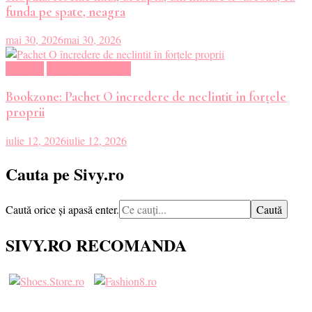
funda pe spate, neagra
mai 30, 2026
mai 30, 2026
Magazin
Oferte Carti Online
Bookzone: Pachet O încredere de neclintit în forțele
proprii
iulie 12, 2026
iulie 12, 2026
Cauta pe Sivy.ro
Cauți
Caută orice și apasă enter.
ceva?
SIVY.RO RECOMANDA