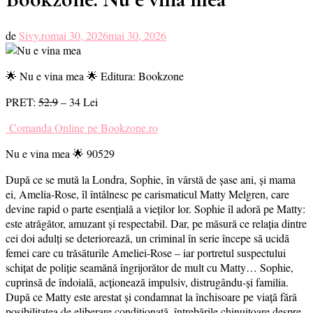
de
Sivy.ro
mai 30, 2026
mai 30, 2026
🌟 Nu e vina mea 🌟 Editura: Bookzone
PRET:
52.9
– 34 Lei
Comanda Online pe Bookzone.ro
Nu e vina mea 🌟 90529
După ce se mută la Londra, Sophie, în vârstă de șase ani, și mama
ei, Amelia-Rose, îl întâlnesc pe carismaticul Matty Melgren, care
devine rapid o parte esențială a vieților lor. Sophie îl adoră pe Matty:
este atrăgător, amuzant și respectabil. Dar, pe măsură ce relația dintre
cei doi adulți se deteriorează, un criminal în serie începe să ucidă
femei care cu trăsăturile Ameliei-Rose – iar portretul suspectului
schițat de poliție seamănă îngrijorător de mult cu Matty… Sophie,
cuprinsă de îndoială, acționează impulsiv, distrugându-și familia.
După ce Matty este arestat și condamnat la închisoare pe viață fără
posibilitatea de eliberare condiționată, întrebările chinuitoare despre