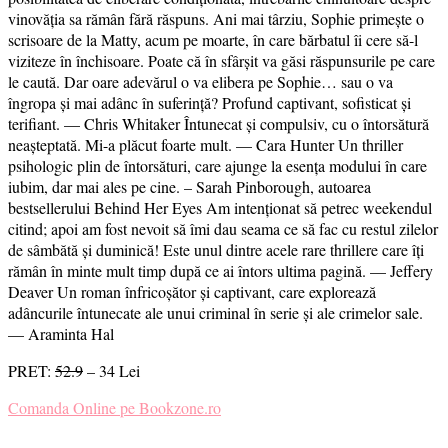
vinovăția sa rămân fără răspuns. Ani mai târziu, Sophie primește o
scrisoare de la Matty, acum pe moarte, în care bărbatul îi cere să-l
viziteze în închisoare. Poate că în sfârșit va găsi răspunsurile pe care
le caută. Dar oare adevărul o va elibera pe Sophie… sau o va
îngropa și mai adânc în suferință? Profund captivant, sofisticat și
terifiant. — Chris Whitaker Întunecat și compulsiv, cu o întorsătură
neașteptată. Mi-a plăcut foarte mult. — Cara Hunter Un thriller
psihologic plin de întorsături, care ajunge la esența modului în care
iubim, dar mai ales pe cine. – Sarah Pinborough, autoarea
bestsellerului Behind Her Eyes Am intenționat să petrec weekendul
citind; apoi am fost nevoit să îmi dau seama ce să fac cu restul zilelor
de sâmbătă și duminică! Este unul dintre acele rare thrillere care îți
rămân în minte mult timp după ce ai întors ultima pagină. — Jeffery
Deaver Un roman înfricoșător și captivant, care explorează
adâncurile întunecate ale unui criminal în serie și ale crimelor sale.
— Araminta Hal
PRET:
52.9
– 34 Lei
Comanda Online pe Bookzone.ro