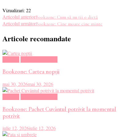
Vizualizari:
22
Navigare
Articolul anterior
Bookzone: Cum să nu ții o dietă
Articolul următor
Bookzone: Cine moare cine minte
în
Articole recomandate
articole
Magazin
Oferte Carti Online
Bookzone: Cartea nopții
mai 30, 2026
mai 30, 2026
Magazin
Oferte Carti Online
Bookzone: Pachet Cuvântul potrivit la momentul
potrivit
iulie 12, 2026
iulie 12, 2026