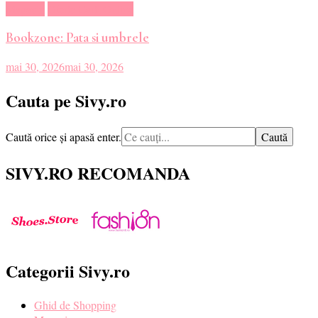
Magazin
Oferte Carti Online
Bookzone: Pata si umbrele
mai 30, 2026
mai 30, 2026
Cauta pe Sivy.ro
Cauți
Caută orice și apasă enter.
ceva?
SIVY.RO RECOMANDA
Categorii Sivy.ro
Ghid de Shopping