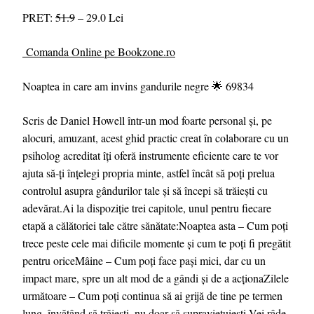
PRET:
51.9
– 29.0 Lei
Comanda Online pe Bookzone.ro
Noaptea in care am invins gandurile negre 🌟 69834
Scris de Daniel Howell într-un mod foarte personal și, pe
alocuri, amuzant, acest ghid practic creat în colaborare cu un
psiholog acreditat îți oferă instrumente eficiente care te vor
ajuta să-ți înțelegi propria minte, astfel încât să poți prelua
controlul asupra gândurilor tale și să începi să trăiești cu
adevărat.Ai la dispoziție trei capitole, unul pentru fiecare
etapă a călătoriei tale către sănătate:Noaptea asta – Cum poți
trece peste cele mai dificile momente și cum te poți fi pregătit
pentru oriceMâine – Cum poți face pași mici, dar cu un
impact mare, spre un alt mod de a gândi și de a acționaZilele
următoare – Cum poți continua să ai grijă de tine pe termen
lung, învățând să trăiești, nu doar să supraviețuiești.Vei râde