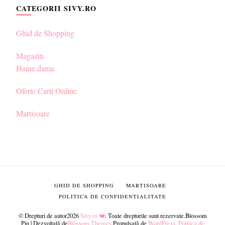
CATEGORII SIVY.RO
Ghid de Shopping
Magazin
Haine dama
Oferte Carti Online
Martisoare
GHID DE SHOPPING
MARTISOARE
POLITICA DE CONFIDENTIALITATE
© Drepturi de autor2026
Sivy.ro ❤️
. Toate drepturile sunt rezervate.
Blossom
Pin | Dezvoltată de
Blossom Themes
.Propulsată de
WordPress
.
Politica de