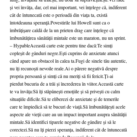
și vei învăța, dar, cel mai important, vei înțelege că, indiferent
cât de întunecată este o perioadă din viața ta, există
întotdeauna speranță.Povestirile lui Howell sunt ca o
îmbrățișare caldă de la un prieten drag care înțelege că
îmbunătățirea sănătății mintale este un maraton, nu un sprint.
– HypableAceastă carte este pentru tine dacă:Te simți
copleșit de gânduri negre.Ești cuprins de anxietate atunci
când apare un obstacol în calea ta.Fugi de sinele tău autentic,
nu îți recunoști nevoile reale.Ai o părere negativă despre
propria persoană și simți că nu meriți să fii fericit.Ți-ai
pierdut bucuria de a trăi și încrederea în viitor.Această carte
te va învăța:Să îți stăpânești emoțiile și să privești cu calm
situațiile dificile.Să te eliberezi de anxietate și de temerile
care te împiedică să te bucuri de viață.Să îmbunătățești acele
aspecte ale vieții care au un impact important asupra sănătății
mintale.Să identifici tiparele negative de gândire și să le
corectezi.Să nu îți pierzi speranța, indiferent cât de întunecată