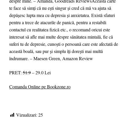
despre mine. – Amanda, Goodreads ReviewsAceastă carte
te face să simți că nu ești singur și cred că mă va ajuta să
depășesc lupta mea cu depresia și anxietatea. Există sfaturi
pentru a trece de atacurile de panică, pentru a restabili
contactul cu realitatea fizică etc., o recomand oricui este
interesat să afle mai multe despre sănătatea mintală, fie că
suferi tu de depresie, cunoști o persoană care este afectată de
această boală, sau pur și simplu îți dorești mai multă
îndrumare. – Maesen Green, Amazon Review
PRET:
51.9
– 29.0 Lei
Comanda Online pe Bookzone.ro
Vizualizari:
25