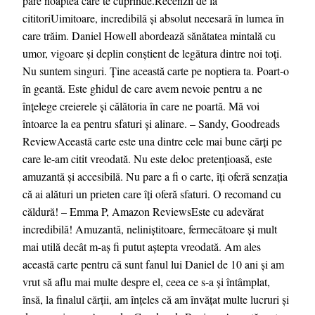
pare noaptea care te cuprinde.Recenzii de la
cititoriUimitoare, incredibilă și absolut necesară în lumea în
care trăim. Daniel Howell abordează sănătatea mintală cu
umor, vigoare și deplin conștient de legătura dintre noi toți.
Nu suntem singuri. Ține această carte pe noptiera ta. Poart-o
în geantă. Este ghidul de care avem nevoie pentru a ne
înțelege creierele și călătoria în care ne poartă. Mă voi
întoarce la ea pentru sfaturi și alinare. – Sandy, Goodreads
ReviewAceastă carte este una dintre cele mai bune cărți pe
care le-am citit vreodată. Nu este deloc pretențioasă, este
amuzantă și accesibilă. Nu pare a fi o carte, îți oferă senzația
că ai alături un prieten care îți oferă sfaturi. O recomand cu
căldură! – Emma P, Amazon ReviewsEste cu adevărat
incredibilă! Amuzantă, neliniștitoare, fermecătoare și mult
mai utilă decât m-aș fi putut aștepta vreodată. Am ales
această carte pentru că sunt fanul lui Daniel de 10 ani și am
vrut să aflu mai multe despre el, ceea ce s-a și întâmplat,
însă, la finalul cărții, am înțeles că am învățat multe lucruri și