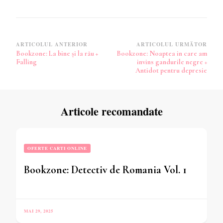
Navigare
ARTICOLUL ANTERIOR
ARTICOLUL URMĂTOR
Bookzone: La bine și la rău +
Bookzone: Noaptea in care am
în
Falling
invins gandurile negre +
articole
Antidot pentru depresie
Articole recomandate
OFERTE CARTI ONLINE
Bookzone: Detectiv de Romania Vol. 1
MAI 29, 2025