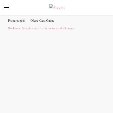
Sivy.ro ❤️
Sivy.ro este un sursa de inspiratie si un ghid de cumparare
online pentru tine. ❤️
Prima pagină
Oferte Carti Online
Bookzone: Noaptea in care am invins gandurile negre