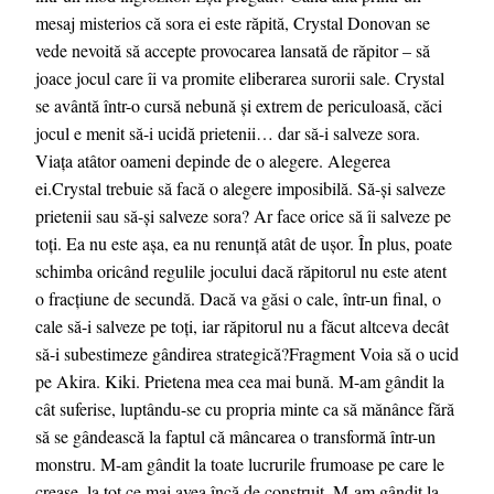
mesaj misterios că sora ei este răpită, Crystal Donovan se
vede nevoită să accepte provocarea lansată de răpitor – să
joace jocul care îi va promite eliberarea surorii sale. Crystal
se avântă într-o cursă nebună și extrem de periculoasă, căci
jocul e menit să-i ucidă prietenii… dar să-i salveze sora.
Viața atâtor oameni depinde de o alegere. Alegerea
ei.Crystal trebuie să facă o alegere imposibilă. Să-și salveze
prietenii sau să-și salveze sora? Ar face orice să îi salveze pe
toți. Ea nu este așa, ea nu renunță atât de ușor. În plus, poate
schimba oricând regulile jocului dacă răpitorul nu este atent
o fracțiune de secundă. Dacă va găsi o cale, într-un final, o
cale să-i salveze pe toți, iar răpitorul nu a făcut altceva decât
să-i subestimeze gândirea strategică?Fragment Voia să o ucid
pe Akira. Kiki. Prietena mea cea mai bună. M-am gândit la
cât suferise, luptându-se cu propria minte ca să mănânce fără
să se gândească la faptul că mâncarea o transformă într-un
monstru. M-am gândit la toate lucrurile frumoase pe care le
crease, la tot ce mai avea încă de construit. M-am gândit la