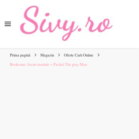
Sivy.ro
Sivy.ro este un sursa de inspiratie si un ghid de cumparare
online pentru tine.
Prima pagină
Magazin
Oferte Carti Online
Bookzone: Jocuri mortale + Pachet The gray Man