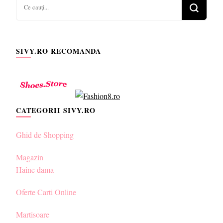
Cauți
ceva?
SIVY.RO RECOMANDA
CATEGORII SIVY.RO
Ghid de Shopping
Magazin
Haine dama
Oferte Carti Online
Martisoare