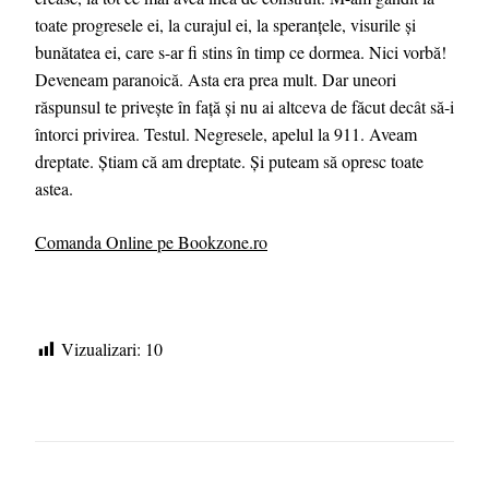
toate progresele ei, la curajul ei, la speranțele, visurile și
bunătatea ei, care s-ar fi stins în timp ce dormea. Nici vorbă!
Deveneam paranoică. Asta era prea mult. Dar uneori
răspunsul te privește în față și nu ai altceva de făcut decât să-i
întorci privirea. Testul. Negresele, apelul la 911. Aveam
dreptate. Știam că am dreptate. Și puteam să opresc toate
astea.
Comanda Online pe Bookzone.ro
Vizualizari:
10