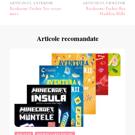
Navigare
ARTICOLUL ANTERIOR
ARTICOLUL URMĂTOR
Bookzone: Pachet Teo crește
Bookzone: Pachet Ilsa
în
mare
Madden-Mills
articole
Articole recomandate
MAGAZIN
OFERTE CARTI ONLINE