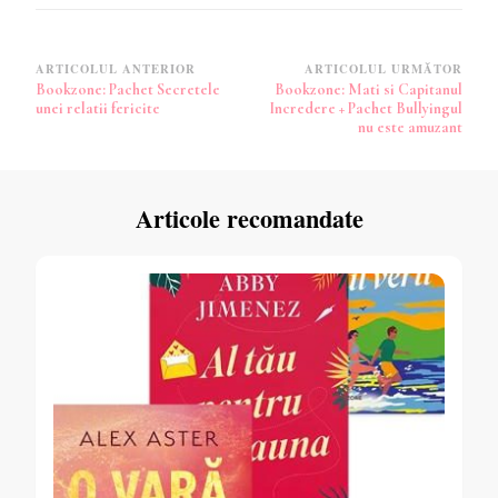
Navigare
ARTICOLUL ANTERIOR
ARTICOLUL URMĂTOR
Bookzone: Pachet Secretele
Bookzone: Mati si Capitanul
în
unei relatii fericite
Incredere + Pachet Bullyingul
articole
nu este amuzant
Articole recomandate