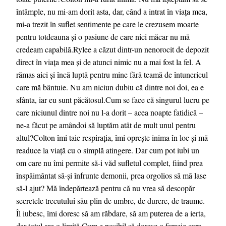
întâmple, nu mi-am dorit asta, dar, când a intrat în viața mea,
mi-a trezit în suflet sentimente pe care le crezusem moarte
pentru totdeauna și o pasiune de care nici măcar nu mă
credeam capabilă.Rylee a căzut dintr-un nenorocit de depozit
direct în viața mea și de atunci nimic nu a mai fost la fel. A
rămas aici și încă luptă pentru mine fără teamă de întunericul
care mă bântuie. Nu am niciun dubiu că dintre noi doi, ea e
sfânta, iar eu sunt păcătosul.Cum se face că singurul lucru pe
care niciunul dintre noi nu l-a dorit – acea noapte fatidică –
ne-a făcut pe amândoi să luptăm atât de mult unul pentru
altul?Colton îmi taie respirația, îmi oprește inima în loc și mă
readuce la viață cu o simplă atingere. Dar cum pot iubi un
om care nu îmi permite să-i văd sufletul complet, fiind prea
înspăimântat să-și înfrunte demonii, prea orgolios să mă lase
să-l ajut? Mă îndepărtează pentru că nu vrea să descopăr
secretele trecutului său plin de umbre, de durere, de traume.
Îl iubesc, îmi doresc să am răbdare, să am puterea de a ierta,
dar totul are o limită.Cum e posibil să doresc o femeie care