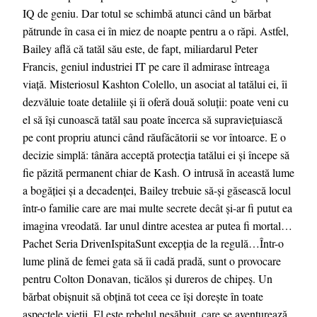
IQ de geniu. Dar totul se schimbă atunci când un bărbat
pătrunde în casa ei în miez de noapte pentru a o răpi. Astfel,
Bailey află că tatăl său este, de fapt, miliardarul Peter
Francis, geniul industriei IT pe care îl admirase întreaga
viață. Misteriosul Kashton Colello, un asociat al tatălui ei, îi
dezvăluie toate detaliile și îi oferă două soluții: poate veni cu
el să își cunoască tatăl sau poate încerca să supraviețuiască
pe cont propriu atunci când răufăcătorii se vor întoarce. E o
decizie simplă: tânăra acceptă protecția tatălui ei și începe să
fie păzită permanent chiar de Kash. O intrusă în această lume
a bogăției și a decadenței, Bailey trebuie să-și găsească locul
într-o familie care are mai multe secrete decât și-ar fi putut ea
imagina vreodată. Iar unul dintre acestea ar putea fi mortal…
Pachet Seria DrivenIspitaSunt excepția de la regulă…Într-o
lume plină de femei gata să îi cadă pradă, sunt o provocare
pentru Colton Donavan, ticălos și dureros de chipeș. Un
bărbat obișnuit să obțină tot ceea ce își dorește în toate
aspectele vieții. El este rebelul nesăbuit, care se aventurează