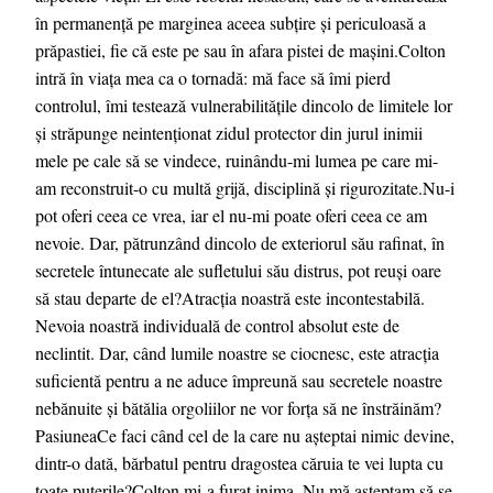
în permanență pe marginea aceea subțire și periculoasă a
prăpastiei, fie că este pe sau în afara pistei de mașini.Colton
intră în viața mea ca o tornadă: mă face să îmi pierd
controlul, îmi testează vulnerabilitățile dincolo de limitele lor
și străpunge neintenționat zidul protector din jurul inimii
mele pe cale să se vindece, ruinându-mi lumea pe care mi-
am reconstruit-o cu multă grijă, disciplină și rigurozitate.Nu-i
pot oferi ceea ce vrea, iar el nu-mi poate oferi ceea ce am
nevoie. Dar, pătrunzând dincolo de exteriorul său rafinat, în
secretele întunecate ale sufletului său distrus, pot reuși oare
să stau departe de el?Atracţia noastră este incontestabilă.
Nevoia noastră individuală de control absolut este de
neclintit. Dar, când lumile noastre se ciocnesc, este atracţia
suficientă pentru a ne aduce împreună sau secretele noastre
nebănuite și bătălia orgoliilor ne vor forța să ne înstrăinăm?
PasiuneaCe faci când cel de la care nu așteptai nimic devine,
dintr-o dată, bărbatul pentru dragostea căruia te vei lupta cu
toate puterile?Colton mi-a furat inima. Nu mă așteptam să se