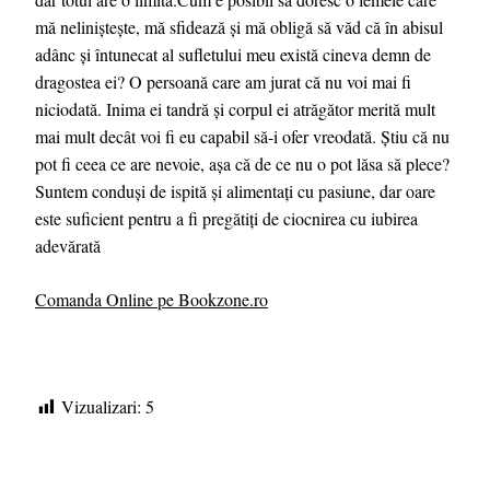
mă neliniștește, mă sfidează și mă obligă să văd că în abisul
adânc și întunecat al sufletului meu există cineva demn de
dragostea ei? O persoană care am jurat că nu voi mai fi
niciodată. Inima ei tandră și corpul ei atrăgător merită mult
mai mult decât voi fi eu capabil să-i ofer vreodată. Știu că nu
pot fi ceea ce are nevoie, așa că de ce nu o pot lăsa să plece?
Suntem conduși de ispită și alimentați cu pasiune, dar oare
este suficient pentru a fi pregătiți de ciocnirea cu iubirea
adevărată
Comanda Online pe Bookzone.ro
Vizualizari:
5