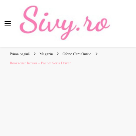
Sivy.ro
Sivy.ro este un sursa de inspiratie si un ghid de cumparare
online pentru tine.
Prima pagină
Magazin
Oferte Carti Online
Bookzone: Intrusii + Pachet Seria Driven