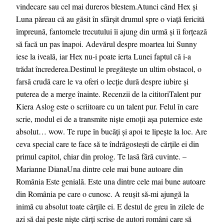
vindecare sau cel mai dureros blestem.Atunci când Hex și
Luna păreau că au găsit în sfârșit drumul spre o viață fericită
împreună, fantomele trecutului îi ajung din urmă și îi forțează
să facă un pas înapoi. Adevărul despre moartea lui Sunny
iese la iveală, iar Hex nu-i poate ierta Lunei faptul că i-a
trădat încrederea.Destinul le pregătește un ultim obstacol, o
farsă crudă care le va oferi o lecție dură despre iubire și
puterea de a merge înainte. Recenzii de la cititoriTalent pur
Kiera Aslog este o scriitoare cu un talent pur. Felul în care
scrie, modul ei de a transmite niște emoții aşa puternice este
absolut… wow. Te rupe în bucăți și apoi te lipește la loc. Are
ceva special care te face să te îndrăgostești de cărțile ei din
primul capitol, chiar din prolog. Te lasă fără cuvinte. –
Marianne DianaUna dintre cele mai bune autoare din
România Este genială. Este una dintre cele mai bune autoare
din România pe care o cunosc. A reușit să-mi ajungă la
inimă cu absolut toate cărțile ei. E destul de greu în zilele de
azi să dai peste niște cărți scrise de autori români care să