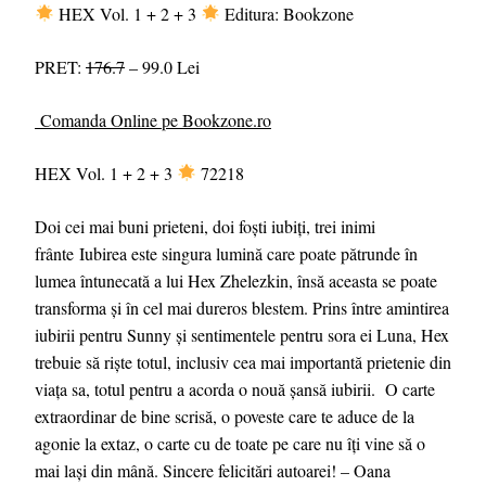
HEX Vol. 1 + 2 + 3
Editura: Bookzone
PRET:
176.7
– 99.0 Lei
Comanda Online pe Bookzone.ro
HEX Vol. 1 + 2 + 3
72218
Doi cei mai buni prieteni, doi foști iubiți, trei inimi
frânte Iubirea este singura lumină care poate pătrunde în
lumea întunecată a lui Hex Zhelezkin, însă aceasta se poate
transforma și în cel mai dureros blestem. Prins între amintirea
iubirii pentru Sunny și sentimentele pentru sora ei Luna, Hex
trebuie să riște totul, inclusiv cea mai importantă prietenie din
viața sa, totul pentru a acorda o nouă șansă iubirii. O carte
extraordinar de bine scrisă, o poveste care te aduce de la
agonie la extaz, o carte cu de toate pe care nu îți vine să o
mai lași din mână. Sincere felicitări autoarei! – Oana