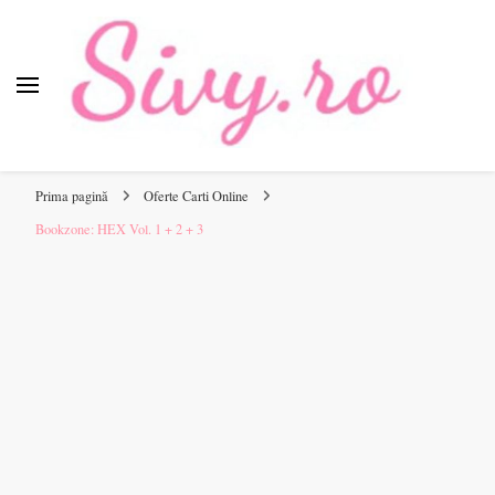
Sivy.ro
Sivy.ro este un sursa de inspiratie si un ghid de cumparare
online pentru tine.
Prima pagină
Oferte Carti Online
Bookzone: HEX Vol. 1 + 2 + 3