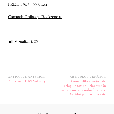
PRET:
176.7
– 99.0 Lei
Comanda Online pe Bookzone.ro
Vizualizari:
25
Navigare
ARTICOLUL ANTERIOR
ARTICOLUL URMĂTOR
Bookzone: HEX Vol. 2 + 3
Bookzone: Eliberează-te de
în
relațiile toxice + Noaptea in
articole
care am invins gandurile negre
+ Antidot pentru depresie