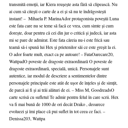
transmită emoții, iar Kiera reușește asta fără să clipească. Nu
ai cum să citești o carte de a ei și să nu te îndrăgostești
instant! – Mihaela P. MarinaAdor protagonista poveștii Luna
este fata care nu se teme să facă ce vrea, cum simte și cum
dorește, doar pentru că cei din jur o critică și judecă, iar asta
mi se pare de admirat. Este fata căreia nu-i este frică sau
teamă să-i spună lui Hex și prietenilor săi ce este greșit la ei.
O ador foarte mult, exact ca pe autoare! – FataOarecare20,
WattpadO poveste de dragoste extraordinară O poveste de
dragoste extraordinară, specială, unică. Personajele sunt
autentice, iar modul de descriere a sentimentelor dintre
personajele principale este atât de ușor de înțeles și de simțit,
de parcă ai fi și ai trăi alături de ei. – Miss M, GoodreadsO
carte scrisă cu sufletul Te admir pentru felul în care scrii. Hex
va fi mai bună de 1000 de ori decât Drako , deoarece
evoluezi și îmi place că pui suflet în tot ceea ce faci. –
Denissa203, Wattpa