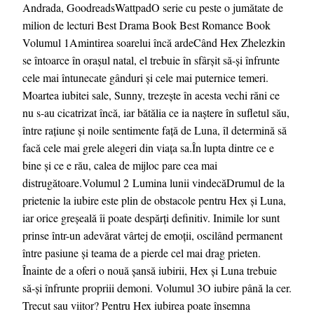
Andrada, GoodreadsWattpadO serie cu peste o jumătate de
milion de lecturi Best Drama Book Best Romance Book
Volumul 1Amintirea soarelui încă ardeCând Hex Zhelezkin
se întoarce în orașul natal, el trebuie în sfârșit să-și înfrunte
cele mai întunecate gânduri și cele mai puternice temeri.
Moartea iubitei sale, Sunny, trezește în acesta vechi răni ce
nu s-au cicatrizat încă, iar bătălia ce ia naștere în sufletul său,
între rațiune și noile sentimente față de Luna, îl determină să
facă cele mai grele alegeri din viața sa.În lupta dintre ce e
bine și ce e rău, calea de mijloc pare cea mai
distrugătoare.Volumul 2 Lumina lunii vindecăDrumul de la
prietenie la iubire este plin de obstacole pentru Hex și Luna,
iar orice greșeală îi poate despărți definitiv. Inimile lor sunt
prinse într-un adevărat vârtej de emoții, oscilând permanent
între pasiune și teama de a pierde cel mai drag prieten.
Înainte de a oferi o nouă șansă iubirii, Hex și Luna trebuie
să-și înfrunte propriii demoni. Volumul 3O iubire până la cer.
Trecut sau viitor? Pentru Hex iubirea poate însemna