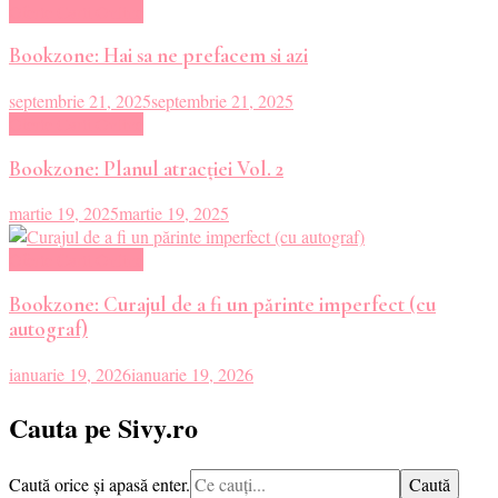
Oferte Carti Online
Bookzone: Hai sa ne prefacem si azi
septembrie 21, 2025
septembrie 21, 2025
Oferte Carti Online
Bookzone: Planul atracției Vol. 2
martie 19, 2025
martie 19, 2025
Oferte Carti Online
Bookzone: Curajul de a fi un părinte imperfect (cu
autograf)
ianuarie 19, 2026
ianuarie 19, 2026
Cauta pe Sivy.ro
Cauți
Caută orice și apasă enter.