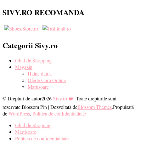
ceva?
SIVY.RO RECOMANDA
Categorii Sivy.ro
Ghid de Shopping
Magazin
Haine dama
Oferte Carti Online
Martisoare
© Drepturi de autor2026
Sivy.ro ❤️
. Toate drepturile sunt
rezervate.
Blossom Pin | Dezvoltată de
Blossom Themes
.Propulsată
de
WordPress
.
Politica de confidentialitate
Ghid de Shopping
Martisoare
Politica de confidentialitate