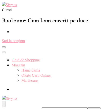
Citești
Sivy.ro ❤️
Sivy.ro este un sursa de inspiratie si un ghid de cumparare online
pentru tine. ❤️
Bookzone: Cum l-am cucerit pe duce
Sari la conținut
Ghid de Shopping
Magazin
Haine dama
Oferte Carti Online
Martisoare
Sivy.ro ❤️
Sivy.ro este un sursa de inspiratie si un ghid de cumparare online