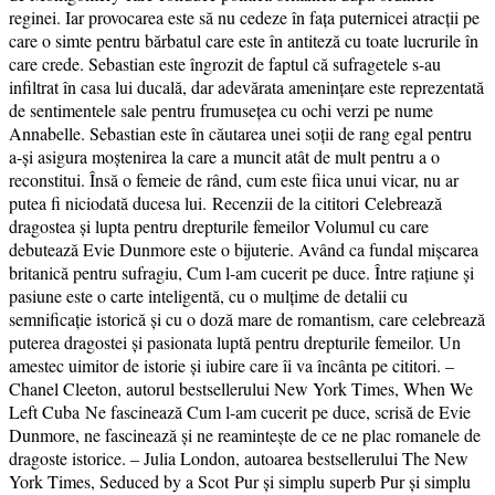
reginei. Iar provocarea este să nu cedeze în fața puternicei atracții pe
care o simte pentru bărbatul care este în antiteză cu toate lucrurile în
care crede. Sebastian este îngrozit de faptul că sufragetele s-au
infiltrat în casa lui ducală, dar adevărata amenințare este reprezentată
de sentimentele sale pentru frumusețea cu ochi verzi pe nume
Annabelle. Sebastian este în căutarea unei soții de rang egal pentru
a-și asigura moștenirea la care a muncit atât de mult pentru a o
reconstitui. Însă o femeie de rând, cum este fiica unui vicar, nu ar
putea fi niciodată ducesa lui. Recenzii de la cititori Celebrează
dragostea și lupta pentru drepturile femeilor Volumul cu care
debutează Evie Dunmore este o bijuterie. Având ca fundal mișcarea
britanică pentru sufragiu, Cum l-am cucerit pe duce. Între raţiune şi
pasiune este o carte inteligentă, cu o mulțime de detalii cu
semnificație istorică și cu o doză mare de romantism, care celebrează
puterea dragostei și pasionata luptă pentru drepturile femeilor. Un
amestec uimitor de istorie și iubire care îi va încânta pe cititori. –
Chanel Cleeton, autorul bestsellerului New York Times, When We
Left Cuba Ne fascinează Cum l-am cucerit pe duce, scrisă de Evie
Dunmore, ne fascinează și ne reamintește de ce ne plac romanele de
dragoste istorice. – Julia London, autoarea bestsellerului The New
York Times, Seduced by a Scot Pur și simplu superb Pur și simplu