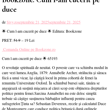
duce
de
Sivy.ro
septembrie 21, 2025
septembrie 21, 2025
🌟 Cum l-am cucerit pe duce 🌟 Editura: Bookzone
PRET:
51.9
– 19 Lei
Comanda Online pe Bookzone.ro
Cum l-am cucerit pe duce 🌟 65193
O revoluție spirituală de neuitat. O poveste care va schimba modul în
care vezi lumea.Anglia, 1879: Annabelle Archer, strălucita și săraca
fiică a unui vicar, își câștigă locul în prima cohortă de femei la
renumita Universitate Oxford. În schimbul bursei sale, tânăra se
angajează să susțină mișcarea al cărei scop este obținerea drepturilor
politice pentru femei.Sarcina Annabellei nu este deloc simplă:
trebuie să câștige susținerea bărbaților influenți pentru cauza
sufragetelor.Ținta sa? Sebastian Devereux, recele și calculatul Duce
de Montgomery care conduce politica britanică după ordinele