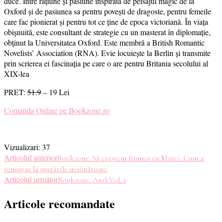
duce. Între raţiune şi pasiune inspirată de peisajul magic de la
Oxford și de pasiunea sa pentru povești de dragoste, pentru femeile
care fac pionierat și pentru tot ce ține de epoca victoriană. În viața
obișnuită, este consultant de strategie cu un masterat în diplomație,
obținut la Universitatea Oxford. Este membră a British Romantic
Novelists’ Association (RNA). Evie locuiește la Berlin și transmite
prin scrierea ei fascinația pe care o are pentru Britania secolului al
XIX-lea
PRET:
51.9
– 19 Lei
Comanda Online pe Bookzone.ro
Vizualizari:
37
Navigare
Articolul anterior
Bookzone: Să creștem frumos cu Matei. Cum a
renunțat la gustările nesănătoase
în
Articolul următor
Bookzone: Axel Vol. 1
articole
Articole recomandate