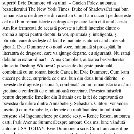
superb! Evie Dunmore vă va uimi. – Gaelen Foley, autoarea
bestsellerului The New York Times, Duke of ShadowsCel mai bun
roman istoric de dragoste din acest an Cum l-am cucerit pe duce este
cel mai bun roman istoric de dragoste pe care l-am citit anul acesta.
Am fost fermecată de această poveste a iubirii interzise dintre o
eroină a luptei pentru dreptul la vot, spirituală și inteligentă, și
bărbatul care dovedește că focul e mai intens atunci când arde sub
gheață. Evie Dunmore e o nouă voce, minunată și proaspătă, în
literatura de dragoste, care va ajunge departe, cu siguranță. Nu ratați
debutul ei extraordinar! – Anna Campbell, autoarea bestsellerelor
din seria Dashing WidowsO poveste de dragoste pasională,
combinată cu un roman istoric Cartea lui Evie Dunmore, Cum l-am
cucerit pe duce, surprinde ce e mai bun din două lumi diferite – o
poveste de dragoste pasională, combinată cu un roman istoric a cărui
greutate e conferită de o minuțioasă cercetare. Povestea mișcării
pentru drepturile femeilor din Britania este la fel de captivantă ca
povestea de iubire dintre Annabelle și Sebastian. Cititorii vor vedea
fascinați cum Annabelle, o femeie cu mult înaintea timpului său,
reușește să-l îngenuncheze pe ducele sexy. – Renée Rosen, autoarea
cărții Park Avenue SummerDespre autoare Cea mai bine vândută
autoare USA TODAY, Evie Dunmore, a scris Cum l-am cucerit pe