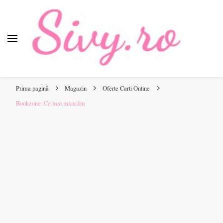
Sivy.ro
Sivy.ro este un sursa de inspiratie si un ghid de cumparare
online pentru tine.
Prima pagină
Magazin
Oferte Carti Online
Bookzone: Ce mai mâncăm