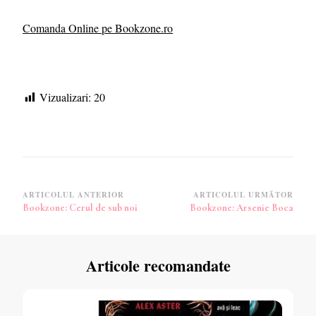
Comanda Online pe Bookzone.ro
Vizualizari:
20
Navigare
ARTICOLUL ANTERIOR
ARTICOLUL URMĂTOR
Bookzone: Cerul de sub noi
Bookzone: Arsenie Boca
în
articole
Articole recomandate