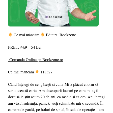
Ce mai mâncăm
Editura: Bookzone
PRET:
74.9
– 54 Lei
Comanda Online pe Bookzone.ro
Ce mai mâncăm
118327
Când înțelegi de ce, găsești și cum. Mi-a plăcut enorm să
scriu această carte. Am descoperit lucruri pe care mi-aș fi
dorit să le știu acum 20 de ani, ca medic și ca om. Ani întregi
am văzut suferință, panică, vieți schimbate într-o secundă. În
camere de gardă, pe holuri de spital, în sala de operație – am