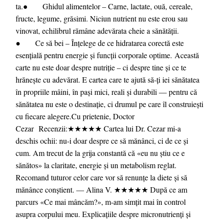
ta.● Ghidul alimentelor – Carne, lactate, ouă, cereale,
fructe, legume, grăsimi. Niciun nutrient nu este erou sau
vinovat, echilibrul rămâne adevărata cheie a sănătății.
● Ce să bei – Înțelege de ce hidratarea corectă este
esențială pentru energie și funcții corporale optime. Această
carte nu este doar despre nutriție – ci despre tine și ce te
hrănește cu adevărat. E cartea care te ajută să-ți iei sănătatea
în propriile mâini, în pași mici, reali și durabili — pentru că
sănătatea nu este o destinație, ci drumul pe care îl construiești
cu fiecare alegere.Cu prietenie, Doctor
Cezar Recenzii:★★★★★ Cartea lui Dr. Cezar mi-a
deschis ochii: nu-i doar despre ce să mănânci, ci de ce şi
cum. Am trecut de la grija constantă că «eu nu ştiu ce e
sănătos» la claritate, energie şi un metabolism reglat.
Recomand tuturor celor care vor să renunţe la diete şi să
mănânce conştient. — Alina V. ★★★★★ După ce am
parcurs «Ce mai mâncăm?», m-am simţit mai în control
asupra corpului meu. Explicaţiile despre micronutrienţi şi