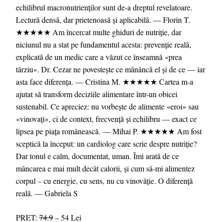
echilibrul macronutrienţilor sunt de-a dreptul revelatoare.
Lectură densă, dar prietenoasă şi aplicabilă. — Florin T.
★★★★★ Am încercat multe ghiduri de nutriţie, dar
niciunul nu a stat pe fundamentul acesta: prevenţie reală,
explicată de un medic care a văzut ce înseamnă «prea
târziu». Dr. Cezar ne povesteşte ce mănâncă el şi de ce — iar
asta face diferenţa. — Cristina M. ★★★★★ Cartea m-a
ajutat să transform deciziile alimentare într-un obicei
sustenabil. Ce apreciez: nu vorbeşte de alimente «eroi» sau
«vinovaţi», ci de context, frecvenţă şi echilibru — exact ce
lipsea pe piaţa românească. — Mihai P. ★★★★★ Am fost
sceptică la început: un cardiolog care scrie despre nutriţie?
Dar tonul e calm, documentat, uman. Îmi arată de ce
mâncarea e mai mult decât calorii, şi cum să-mi alimentez
corpul – cu energie, cu sens, nu cu vinovăţie. O diferenţă
reală. — Gabriela S
PRET:
74.9
– 54 Lei