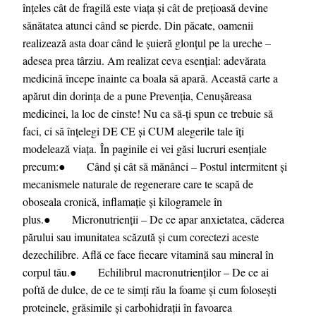
înțeles cât de fragilă este viața și cât de prețioasă devine
sănătatea atunci când se pierde. Din păcate, oamenii
realizează asta doar când le șuieră glonțul pe la ureche –
adesea prea târziu. Am realizat ceva esențial: adevărata
medicină începe înainte ca boala să apară. Această carte a
apărut din dorința de a pune Prevenția, Cenușăreasa
medicinei, la loc de cinste! Nu ca să-ți spun ce trebuie să
faci, ci să înțelegi DE CE și CUM alegerile tale îți
modelează viața. În paginile ei vei găsi lucruri esențiale
precum:● Când și cât să mănânci – Postul intermitent și
mecanismele naturale de regenerare care te scapă de
oboseala cronică, inflamație și kilogramele în
plus.● Micronutrienții – De ce apar anxietatea, căderea
părului sau imunitatea scăzută și cum corectezi aceste
dezechilibre. Află ce face fiecare vitamină sau mineral în
corpul tău.● Echilibrul macronutrienților – De ce ai
poftă de dulce, de ce te simți rău la foame și cum folosești
proteinele, grăsimile și carbohidrații în favoarea