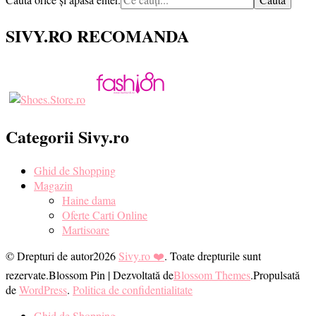
ceva?
SIVY.RO RECOMANDA
Categorii Sivy.ro
Ghid de Shopping
Magazin
Haine dama
Oferte Carti Online
Martisoare
© Drepturi de autor2026
Sivy.ro ❤️
. Toate drepturile sunt
rezervate.
Blossom Pin | Dezvoltată de
Blossom Themes
.Propulsată
de
WordPress
.
Politica de confidentialitate
Ghid de Shopping