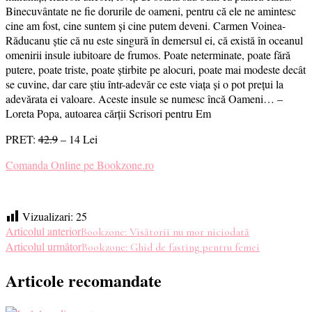
Binecuvântate ne fie dorurile de oameni, pentru că ele ne amintesc
cine am fost, cine suntem și cine putem deveni. Carmen Voinea-
Răducanu știe că nu este singură în demersul ei, că există în oceanul
omenirii insule iubitoare de frumos. Poate neterminate, poate fără
putere, poate triste, poate știrbite pe alocuri, poate mai modeste decât
se cuvine, dar care știu într-adevăr ce este viața și o pot prețui la
adevărata ei valoare. Aceste insule se numesc încă Oameni… –
Loreta Popa, autoarea cărții Scrisori pentru Em
PRET:
42.9
– 14 Lei
Comanda Online pe Bookzone.ro
Vizualizari:
25
Navigare
Articolul anterior
Bookzone: Visătorii nu mor niciodată
Articolul următor
Bookzone: Ghid de fasting pentru femei
în
Articole recomandate
articole