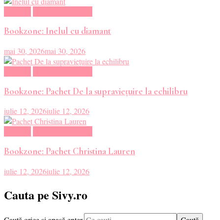
Magazin
Oferte Carti Online
Bookzone: Inelul cu diamant
mai 30, 2026
mai 30, 2026
Magazin
Oferte Carti Online
Bookzone: Pachet De la supraviețuire la echilibru
iulie 12, 2026
iulie 12, 2026
Magazin
Oferte Carti Online
Bookzone: Pachet Christina Lauren
iulie 12, 2026
iulie 12, 2026
Cauta pe Sivy.ro
Cauți
Caută orice și apasă enter.