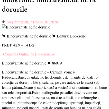
dorurile
de
Sivy.ro
mai 30, 2026
mai 30, 2026
🌟 Binecuvântate ne fie dorurile 🌟 Editura: Bookzone
PRET:
42.9
– 14 Lei
Comanda Online pe Bookzone.ro
Binecuvântate ne fie dorurile 🌟 86019
Binecuvântate ne fie dorurile – Carmen Voinea-
RăducanuBinecuvântate ne fie dorurile este, înainte de toate, o
colecție de doruri, trăite și suferite, pe care autoarea le așază sub
lentila pătrunzătoare și capricioasă a societății și a cutumelor ei, bune
sau rele deopotrivă.Este o radiografie pe suflet deschis care ne
amintește că dorul, în esența sa, nu este o lipsă, ci o reîntregire a
sinelui cu reminiscențe ale celor îndepărtați, apropiați, imperfecți,
minunați, ridicoli uneori, loviți de soartă sau buni ca pâinea caldă.