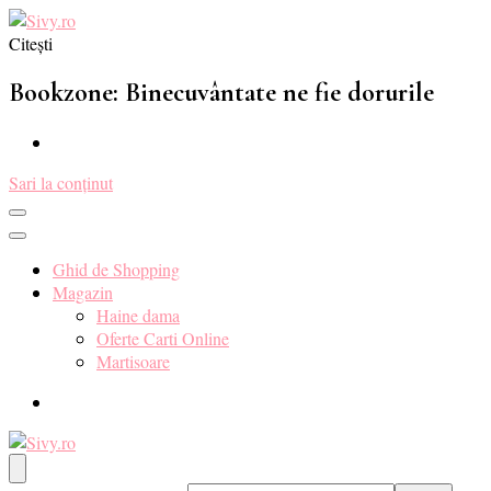
Citești
Sivy.ro ❤️
Sivy.ro este un sursa de inspiratie si un ghid de cumparare online
pentru tine. ❤️
Bookzone: Binecuvântate ne fie dorurile
Sari la conținut
Ghid de Shopping
Magazin
Haine dama
Oferte Carti Online
Martisoare
Sivy.ro ❤️
Sivy.ro este un sursa de inspiratie si un ghid de cumparare online